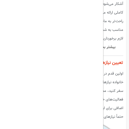
آشکار می‌شود. با بررسی دقیق و انتخاب بیمه‌ای که پوشش‌های متنوع و
کاملی ارائه می‌دهد، می‌توانید از سفر خود لذت بیشتری ببرید و با خیالی
راحت‌تر به ماجراجویی‌های جدید بپردازید. در نهایت، داشتن بیمه مسافرتی
مناسب به شما این اطمینان را می‌دهد که در هر شرایطی از حمایت و پشتیبانی
لازم برخوردارید و می‌توانید با آرامش و اطمینان به سفر خود ادامه دهید.
بیشتر بخوانید:
خدمات VIP فرودگاهی چه مواردی را شامل می‌شود؟
تعیین نیازهای خود
اولین قدم در انتخاب بیمه مسافرتی، تعیین نیازهای شماست. هر فرد یا
خانواده نیازهای متفاوتی داره. برای مثال، اگر قصد دارید به یک کشور خارجی
سفر کنید، ممکنه به بیمه درمانی بین‌المللی نیاز داشته باشید. اگر قصد دارید
فعالیت‌های خطرناک مثل اسکی یا غواصی انجام بدید، ممکنه به پوشش
اضافی برای این فعالیت‌ها نیاز داشته باشید. بنابراین، قبل از انتخاب بیمه،
حتماً نیازهای خود رو مشخص کنید.