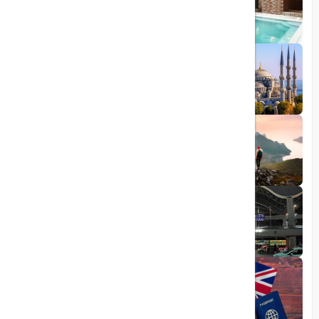
چشمه آبگرم شاهان گرماب
1403/05/20
رشد گردشگری ترکیه
1404/05/23
10 مقصد رویایی برای عاشقان طبیعت
1403/06/05
راهنمای کامل فرودگاه صبیحا
1403/06/25
ویزای الکترونیکی بریتانیا