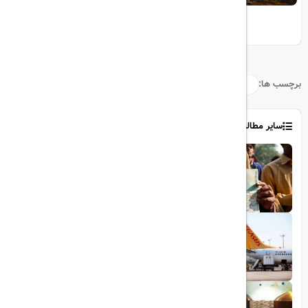
10 مقصد رویایی برای عاشقان طبیعت
برچسب ها:
سایر مطالب
1403/06/06
ویزای رایگان پاکستان برای ایرانیان
1403/06/28
پروازهای مستقیم پگاسوس از اصفهان به
ترکیه
1403/09/05