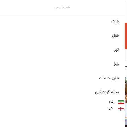
هیلداسیر
۰۲۱۷۷۶۵۵۹۶۰
ثبت نام , ورود
بلیت
هتل
تور
ویزا
سایر مطالب
سایر خدمات
1403/06/06
ویزای رایگان پاکستان برای
مجله گردشگری
ایرانیان
FA
1403/06/28
EN
پروازهای مستقیم پگاسوس از
اصفهان به ترکیه