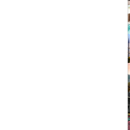
1403/09/05
چشمه آبگرم شاهان گرماب
1403/05/20
رشد گردشگری ترکیه
1404/05/23
10 مقصد رویایی برای عاشقان
طبیعت
1403/06/05
راهنمای کامل فرودگاه صبیحا
1403/06/25