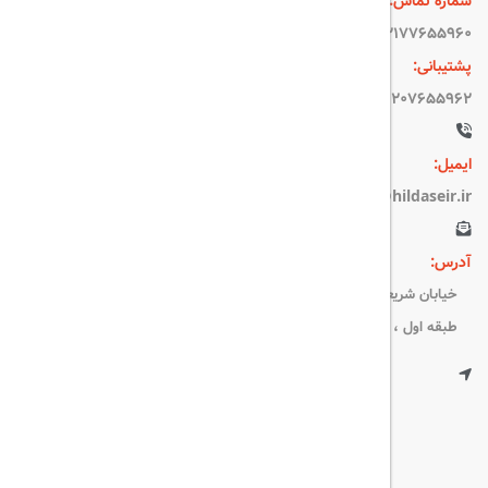
شماره تماس:
۰۲۱۷۷۶۵۵۹۶۰
پشتیبانی:
09207655962
ایمیل:
info@hildaseir.ir
آدرس:
خیابان شریعتی ، خیابان ملک ، مقابل خیابان ترکمنستان ، پلاک ۱۸ ،
طبقه اول ، واحد ۱