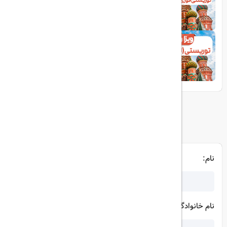
ویزای توریستی فوری روسیه (لیبل)
1403/07/11
ویزای توریستی روسیه (لیبل)
فرم درخواست آنلاین ویزا
نام:
نام خانوادگی: