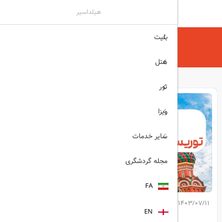
هیلداسیر
بلیت
هیلداسیر
ویزا
روسیه
ویزای توریستی فوری روسیه (لیبل)
هتل
تور
ویزا
سایر خدمات
مجله گردشگری
FA
1403/07/11
کپی لینک مطلب
EN