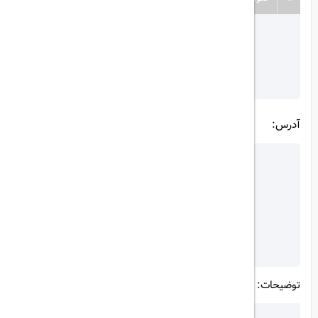
آدرس:
توضیحات: