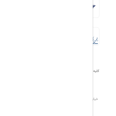
کلیه حقوق این سایت محفوظ و متعلق به
هیلداسیر
می‌باشد
۰۲۱۷۷۶۵۵۹۶۰
info@hildaseir.ir
خیابان شریعتی ، خیابان ملک ، مقابل خیابان ترکمنستان ،
پلاک ۱۸ ، طبقه اول ، واحد ۱