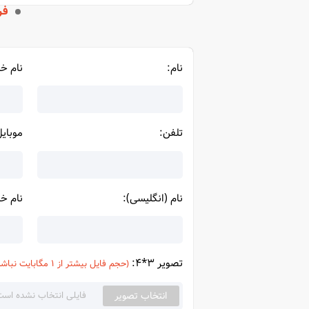
فر
نام:
نام خا
تلفن:
موبایل
نام (انگلیسی):
نام خا
تصویر 3*4:
(حجم فایل بیشتر از 1 مگابایت نباشد)
انتخاب تصویر
فایلی انتخاب نشده است.