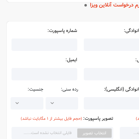
م درخواست آنلاین ویزا
نوادگی:
شماره پاسپورت:
:
ایمیل:
نوادگی (انگلیسی):
رده سنی:
جنسیت:
تصویر پاسپورت:
(حجم فایل بیشتر از 1 مگابایت نباشد)
انتخاب تصویر
..
فایلی انتخاب نشده است......