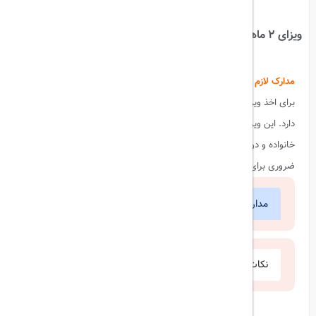
اشتراک گذاری:
ویزای 2 ماهه مولتی امارات
مدارک لازم برای ویزای توریستی دبی
برای اخذ ویزای توریستی دبی، ارائه مدارک صحیح و کامل اهمیت زیادی
دارد. این ویزا به افرادی که قصد سفر به دبی برای گردشگری یا دیدار با
خانواده و دوستان را دارند، صادر می‌شود. در ادامه، به بررسی مدارک
ضروری برای درخواست ویزای توریستی دبی پرداخته شده است.
مدارک مورد نیاز
نکات مهم