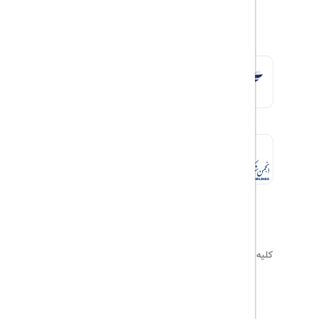
کلیه حقوق این سایت محفوظ و متعلق به
هیلداسیر
می‌باشد
۰۲۱۷۷۶۵۵۹۶۰
info@hildaseir.ir