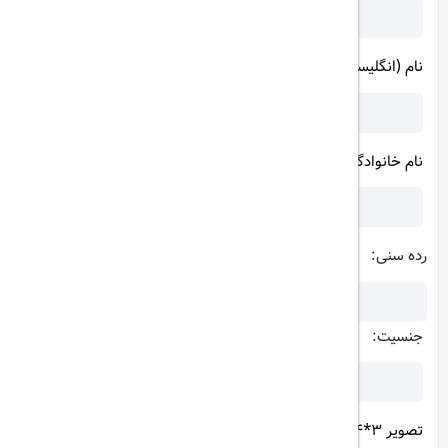
نام (انگلیسی):
نام خانوادگی (انگلیسی):
رده سنی:
جنسیت:
تصویر 3*4:
(حجم فایل بیشتر از 1 مگابایت نباشد)