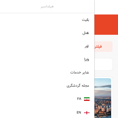
هیلداسیر
بلیت
هیلداسیر
تور
چین
تورهای چین
هتل
تور
فیلترها
مرتب سازی
بازگشت
ویزا
سایر خدمات
مجله گردشگری
FA
EN