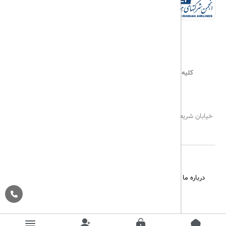
کلیه حقوق این سایت محفوظ و متعلق به
هیلداسیر
می‌باشد
۰۲۱۷۷۶۵۵۹۶۰
info@hildaseir.ir
خیابان شریعتی ، خیابان ملک ، مقابل خیابان ترکمنستان ، پلاک ۱۸ ، طبقه
اول ، واحد ۱
درباره ما
تماس با ما
مجله گردشگری
پیگیری خرید
قوانین و مقررات
Pargan System
Designed By :