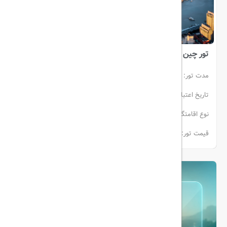
تور چین اقتصادی
مدت تور:
9 شب
تاریخ اعتبار:
22 آبان الی 30 آبان
گروهی
نوع اقامتگاه:
هتل
ماهان ایر
قیمت تور:
از 115.000.000تومان