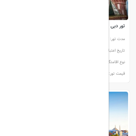
تور دبی
مدت تور:
3 شب و 4روز
تاریخ اعتبار:
02 خرداد الی 05 خرداد
انفرادی (هوایی)
نوع اقامتگاه:
هتل
ایران ایر تور
قیمت تور:
از 23.260.000تومان