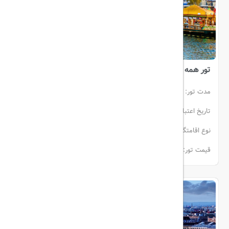
تور همه روزه استانبول
مدت تور:
3 شب و 4 روز
تاریخ اعتبار:
27 اردیبهشت الی 31 تیر
انفرادی (هوایی)
نوع اقامتگاه:
هتل
قشم ایر
قیمت تور:
از 229,300,000 ريال