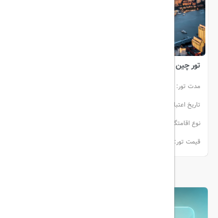
تور چین اقتصادی
مدت تور:
9 شب
تاریخ اعتبار:
22 آبان الی 30 آبان
گروهی
نوع اقامتگاه:
هتل
ماهان ایر
قیمت تور:
از 115.000.000تومان
بیشتر