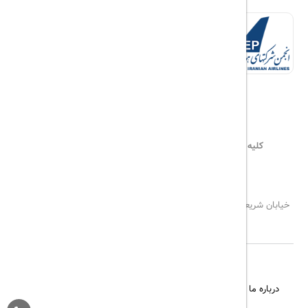
کلیه حقوق این سایت محفوظ و متعلق به
هیلداسیر
می‌باشد
۰۲۱۷۷۶۵۵۹۶۰
info@hildaseir.ir
خیابان شریعتی ، خیابان ملک ، مقابل خیابان ترکمنستان ، پلاک ۱۸ ، طبقه
اول ، واحد ۱
درباره ما
تماس با ما
مجله گردشگری
پیگیری خرید
قوانین و مقررات