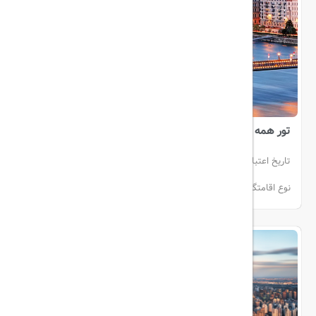
تور همه روزه اروپا
تاریخ اعتبار:
27 اردیبهشت الی 31 تیر
انفرادی (هوایی)
نوع اقامتگاه:
هتل