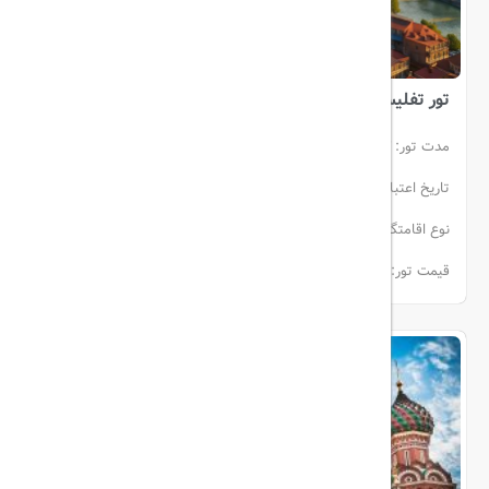
تور تفلیس | سه شب | 12 خرداد
مدت تور:
3 شب و 4 روز
تاریخ اعتبار:
10 خرداد الی 12 خرداد
انفرادی (هوایی)
نوع اقامتگاه:
هتل
وارش
قیمت تور:
از 177900000