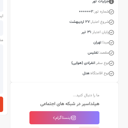
جزئیات تور
شماره تور:
0000002
ای
شروع اعتبار:
27 اردیبهشت
پایان اعتبار:
31 تیر
مت
مبدا:
تهران
مقصد:
تفلیس
نوع سفر:
انفرادی (هوایی)
نوع اقامتگاه:
هتل
ما را دنبال کنید...
هیلداسیر در شبکه های اجتماعی
اینستاگرام