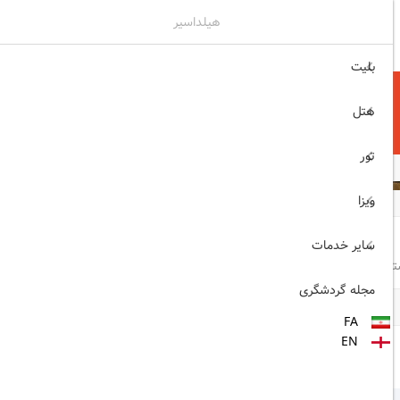
هیلداسیر
۰۲۱۷۷۶۵۵۹۶۰
ثبت نام , ورود
بلیت
هتل
تور
همه تصاویر
ویزا
سایر خدمات
تی
لباس و کفش مناسب
پاور بانک
مجله گردشگری
FA
EN