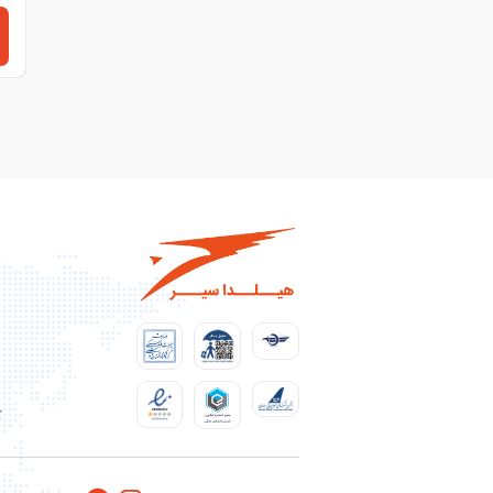
ای
ای
مس
کس
ک