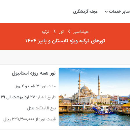
سایر خدمات
مجله گردشگری
هیلداسیر
تور
ترکیه
تورهای ترکیه ویژه تابستان و پاییز 1404
تور همه روزه استانبول
مدت تور:
3 شب و 4 روز
تاریخ اعتبار:
27 اردیبهشت الی 31 تیر
نوع اقامتگاه:
هتل
قیمت تور:
از 229,300,000 ريال