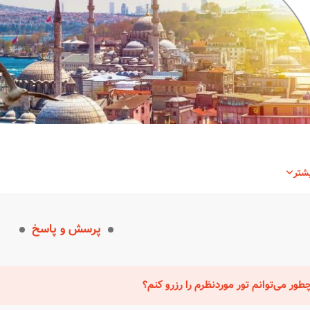
شتر
پرسش و پاسخ
ر ترکیه
کیه کشوری است که تاریخ و فرهنگ غنی آن، همواره گردشگران زیادی ر
طور می‌توانم تور موردنظرم را رزرو کنم؟
تباطی بین
شرق
و
غرب
، با میراثی از
امپراتوری‌های بزرگی
مثل عثمانی و ب