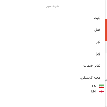
هیلداسیر
۰۲۱۷۷۶۵۵۹۶۰
ثبت نام , ورود
بلیت
هتل
تور
ویزا
انفرادی (هوایی)
سایر خدمات
مجله گردشگری
FA
EN
قشم ایر