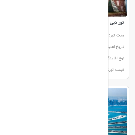
تور دبی
مدت تور:
3 شب و 4روز
تاریخ اعتبار:
02 خرداد الی 05 خرداد
انفرادی (هوایی)
نوع اقامتگاه:
هتل
ایران ایر تور
قیمت تور:
از 23.260.000تومان