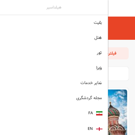
هیلداسیر
بلیت
هیلداسیر
تور
امارات
تور امارات و دبی ویژه تابستان و پاییز 1404
هتل
تور
فیلترها
مرتب سازی
بازگشت
ویزا
سایر خدمات
مجله گردشگری
FA
EN