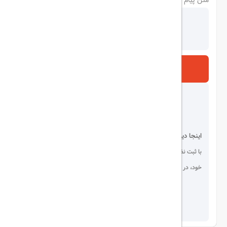
متن پیام
به هتل با خودروهای ایمن و دارای مجوز.
لیدر فارسی‌زبان:
راهنمایی کامل در طول سفر توسط لیدرهای
حرفه‌ای و آشنا به شهر، زبان و فرهنگ دبی.
برنامه‌ریزی برای گشت‌های شهری اختیاری:
شامل بازدید از مراکز
خرید، برج خلیفه، دبی مال، سافاری کویری، آکواریوم، و ... (در
ارسال
صورت انتخاب تور گشت)
پشتیبانی
۲۴ ساعته در طول سفر:
در صورت بروز هرگونه مشکل یا
نیاز، تیم پشتیبانی ما در کنارتان خواهد بود.
اینجا دیده می شوید!
با ثبت نظر، انتقادات و پیشنهادات
خود، در انتخاب دیگران سهیم باشید