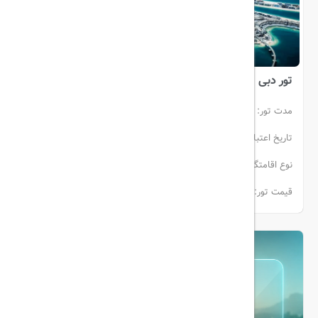
تور دبی
مدت تور:
4
تاریخ اعتبار:
27 اسفند الی 09 مرداد
نوع اقامتگاه:
کمپ
انفرادی (هوایی)
قیمت تور:
از 240000000 ریال