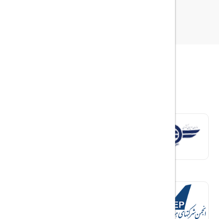
ویزای امارات، شرایط و مدارک لازم
برای ورود به کشور امارات، دریافت ویزا الزامی است. ویزای امارات
معمولاً به‌صورت الکترونیکی صادر می‌شود و پروسه‌ی دریافت آن نسبتاً
سریع و ساده است، به‌ویژه اگر از طریق یک آژانس معتبر اقدام شود.
انواع ویزای توریستی امارات:
ویزای توریستی
۱۴ روزه:
رایج‌ترین گزینه برای سفرهای تفریحی
کوتاه‌مدت
ویزای
۳۰ روزه:
مناسب برای مسافرانی که می‌خواهند مدت
بیشتری در دبی بمانند
ویزای
۶۰ روزه (نسبتاً جدید):
برای سفرهای طولانی یا ملاقات اقوام
نکته:
همه ویزاها معمولاً به‌صورت single-entry صادر می‌شوند (یعنی
فقط یک بار می‌توانید وارد امارات شوید).
مدارک مورد نیاز برای اخذ ویزای توریستی: