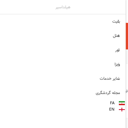
هیلداسیر
۰۲۱۷۷۶۵۵۹۶۰
ثبت نام , ورود
بلیت
هتل
تور
ویزا
انفرادی (هوایی)
سایر خدمات
مجله گردشگری
FA
EN