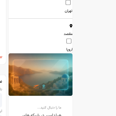
تهران
مقصد
اروپا
بی
نظ
نا
ما را دنبال کنید...
ای
هیلداسیر در شبکه های