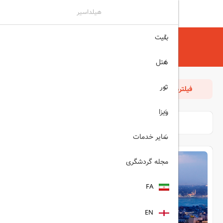
هیلداسیر
بلیت
هیلداسیر
هتل
استانبول
listanbul
هتل
تور
فیلترها
مرتب سازی
بازگشت
ویزا
سایر خدمات
مجله گردشگری
FA
EN