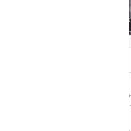
همه تصاویر
اشتراک گذاری:
خوب
8/10
یل (City's Hill) که پیش‌تر با نام پانوراما هیل (Panorama Hill) شناخته می‌شد، در لبه‌ی شهر کوش‌آداسی واقع شده و از برخی اتاق‌ها
د
اسپا، مرکز ورزشی و استخر روباز با تراس آفتاب‌گیر
، اقامتی آرامش‌بخش
ام اختصاصی مدرن با
حوله حمام و لوازم بهداشتی رایگان
هستند.