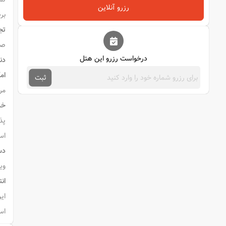
رزرو آنلاین
بر
تج
صب
درخواست رزرو این هتل
دن
ام
ثبت
مر
خد
پذیر
اس
دس
وی
انت
ای
اس