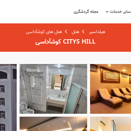
سایر خدمات
مجله گردشگری
هیلداسیر
هتل
هتل های کوشآداسی
CITYS HILL کوشآداسی