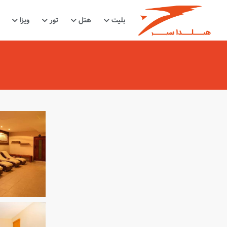
بلیت
هتل
تور
ویزا