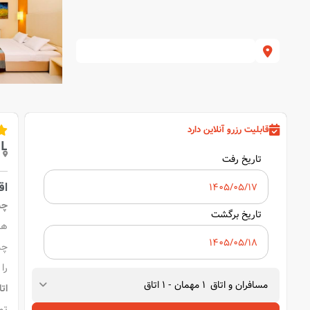
قابلیت رزرو آنلاین دارد
LL
تاریخ رفت
اق
چشم
تاریخ برگشت
چشم
را 
مسافران و اتاق
1
مهمان
-
1
اتاق
ات
تما