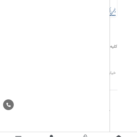
کلیه حقوق این سایت محفوظ و متعلق به
هیلداسیر
می‌باشد
۰۲۱۷۷۶۵۵۹۶۰
info@hildaseir.ir
خیابان شریعتی ، خیابان ملک ، مقابل خیابان ترکمنستان ،
پلاک ۱۸ ، طبقه اول ، واحد ۱
تاریخ مورد نظر خود را وارد کنید
تاریخ مورد نظر خود را وارد کنید
کلاس کابین
درباره ما
تماس با ما
مجله گردشگری
تاریخ رفت
اتاق اول
پیگیری خرید
قوانین و مقررات
Pargan System
Designed By :
بزرگسال
1
(12 سال به بالا)
تاریخ برگشت