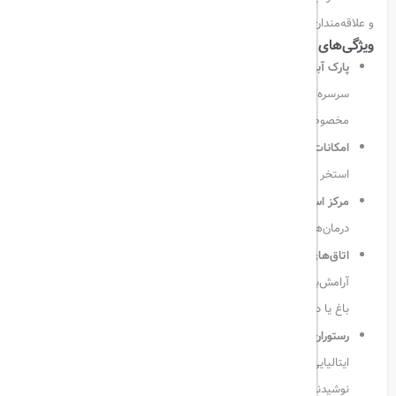
و علاقه‌مندان به سرگرمی‌های آبی فراهم می‌کند.
ویژگی‌های برجسته هتل:
پارک آبی بزرگ و هیجان‌انگیز:
یکی از بزرگ‌ترین پارک‌های آبی ترکیه با
سرسره‌های سرعتی، استخر موج، کشتی دزدان دریایی و منطقه
مخصوص کودکان با سرسره‌ها و امکانات ایمن.
امکانات تفریحی متنوع:
چندین استخر روباز از جمله استخر بزرگسالان،
استخر عمومی و استخر کودکان با سرسره‌های رنگارنگ.
مرکز اسپا و ریلکسیشن:
انواع خدمات ماساژ، جکوزی، حمام ترکی و
درمان‌های آرامش‌بخش با پرداخت هزینه جداگانه.
اتاق‌های مدرن با بالکن اختصاصی:
هر اتاق دارای دکوراسیون روشن و
آرامش‌بخش، سیستم تهویه مطبوع، سرویس چای و قهوه و چشم‌انداز
باغ یا دریاست.
رستوران‌ها و بارهای متنوع:
۶ رستوران از جمله Mario’s با منوی
ایتالیایی، رستوران‌های ترکی، دریایی و استیک‌خانه، به همراه ۴ بار برای
نوشیدنی‌های متنوع و کوکتل‌های غروب آفتاب در ساحل اختصاصی.