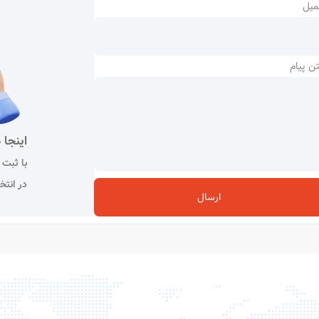
میل
ن پیام
اینجا 
با ثبت 
در انتخ
ارسال