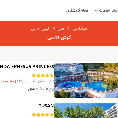
سایر خدمات
مجله گردشگری
هیلداسیر
هتل
کوش آداسی
کوش آداسی
NDA EPHESUS PRINCESS
ترکیه، کوش آداسی، City
(مشاهده ر
نوع اقامتگاه:
هتل
TUSAN