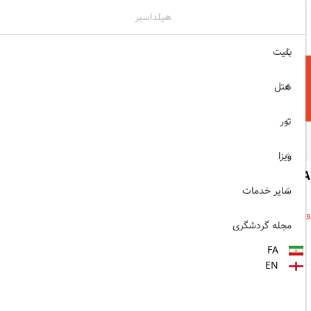
هیلداسیر
۰۲۱۷۷۶۵۵۹۶۰
ثبت نام , ورود
بلیت
هتل
تور
ویزا
LABRA
سایر خدمات
وی نقشه)
مجله گردشگری
مشاهده اتاق‌ها و رزرو
FA
EN