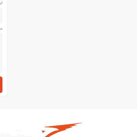
ای
مت