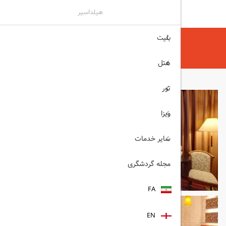
هیلداسیر
بلیت
هیلداسیر
هتل
هتل های مسکو
Vega Izmailovo Hotel مسکو
هتل
تور
ویزا
سایر خدمات
مجله گردشگری
FA
EN