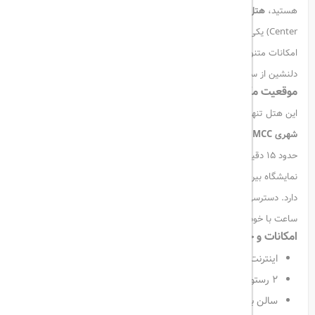
هستید،
هتل وگا ایزمایلوو مسکو
(Vega Izmailovo Hotel & Convention
Center) یکی از بهترین گزینه‌ها برای شما خواهد بود. این هتل چهارستاره با
امکانات متنوع و موقعیتی عالی در کنار پارک ایزمایلوفسکی، تجربه‌ای
دلنشین از سفر به مسکو را برای مهمانان خود رقم می‌زند.
موقعیت مکانی بی‌نظیر
این هتل تنها
۳ دقیقه پیاده تا ایستگاه مترو پارتیزان‌سکایا و ایستگاه قطار
شهری Izmailovo MCC
فاصله دارد. با استفاده از مترو می‌توانید در مدت
حدود ۱۵ دقیقه خود را به
میدان سرخ و مرکز شهر مسکو
برسانید. همچنین
نمایشگاه بین‌المللی
Crocus Expo Center
حدود ۵۰ دقیقه با مترو فاصله
دارد. دسترسی به فرودگاه‌های بین‌المللی دومودیدوو و شرمتیوو نیز حدود یک
ساعت با خودرو زمان می‌برد.
امکانات و خدمات هتل وگا ایزمایلوو
اینترنت وای‌فای رایگان در سراسر هتل
۲ رستوران با سرو انواع غذاهای بین‌المللی و روسی
سالن بدنسازی مجهز برای ورزش و سلامتی