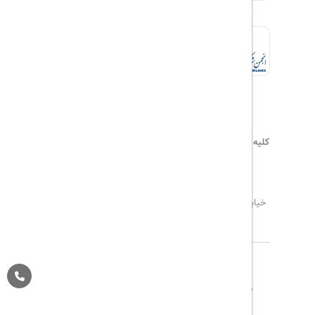
کلیه حقوق این سایت محفوظ و متعلق به
هیلداسیر
می‌باشد
۰۲۱۷۷۶۵۵۹۶۰
info@hildaseir.ir
خیابان شریعتی ، خیابان ملک ، مقابل خیابان ترکمنستان ،
پلاک ۱۸ ، طبقه اول ، واحد ۱
تاریخ مورد نظر خود را وارد کنید
تاریخ مورد نظر خود را وارد کنید
کلاس کابین
درباره ما
تماس با ما
مجله گردشگری
تاریخ رفت
اتاق اول
پیگیری خرید
قوانین و مقررات