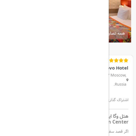
همه تصاویر
Vega Izmailovo Hotel
Izmailovskoe Shosse 71 Bld.3V, Izmailovo, 105613 Moscow,
Russia.
اشتراک گذاری:
هتل وگا ایزمایلوو مسکو | Vega Izmailovo Hotel &
Convention Center
اگر قصد سفر به پایتخت روسیه را دارید و به دنبال اقامتی راحت و لوکس