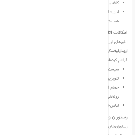
کافه و بار برای صرف میان‌وعده و نوشیدنی
اتاق‌های کنفرانس و امکانات مناسب برگزاری جلسات کاری و
همایش‌ها
امکانات اتاق‌ها
اتاق‌های این هتل با طراحی مدرن و چشم‌اندازهای زیبا از
پارک
ایزمایلوفسکی
یا
کرملین ایزمایلوو
، محیطی آرامش‌بخش برای استراحت
فراهم کرده‌اند. در داخل اتاق‌ها امکاناتی نظیر:
سیستم تهویه مطبوع
تلویزیون صفحه‌تخت با کانال‌های ماهواره‌ای
حمام اختصاصی مجهز به لوازم بهداشتی، سشوار، حوله، دمپایی و
روتختی تمیز
لباس‌خواب و لوازم راحتی برای مهمانان
رستوران و کافه
رستوران‌های هتل وگا ایزمایلوو با منویی متنوع از غذاهای محلی روسی و