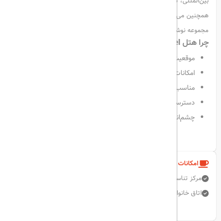
بین‌المللی، تجربه‌ای خوشمزه و به‌یادماندنی برای شما فراهم می‌کنند.
همچنین می‌توانید در کافی‌شاپ هتل یک میان‌وعده سبک میل کنید یا در بار
مجموعه نوشیدنی‌های متنوع سفارش دهید و لحظات آرامی داشته باشید.
چرا هتل Vega Izmailovo Hotel انتخابی عالی است؟
موقعیت مکانی نزدیک به مرکز شهر و جاذبه‌های گردشگری
امکانات رفاهی کامل و استانداردهای بین‌المللی
مناسب برای سفرهای خانوادگی، تفریحی و کاری
دسترسی آسان به مترو و فرودگاه‌ها
چشم‌انداز فوق‌العاده از پارک و کرملین ایزمایلوو
امکانات و خدمات هتل
مرکز تناسب اندام
پارکینگ رایگان
جایگاه سیگار کشیدن
آسانسور
اتاق خانواده
امکانات برای مهمانان معلول
نمایش همه امکانات