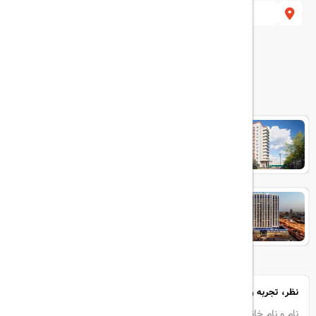
613 Moscow, Russia.
هتل های مرتبط
Marins Park Hotel
PraghskayaEXSunFlower Park
Hotel
Vega Izmailovo Hotel
نظر، تجربه و سوال خود را با ما در میان بگذارید
نام و نام خانوادگی