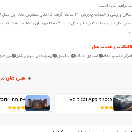
ا فراهم کرده است.
از سالن ورزشی و خدمات پذیرش ۲۴ ساعته گرفته تا امکان سفار
یمی کارکنان و موقعیت بی‌نظیر هتل باعث شده تا مهمانان بارها و بارها از تجربه
ند.
امکانات و خدمات هتل
مرکز تناسب اندام
صندوق امانات
آسانسور
اینترنت بی سیم رایگان
میز جلو 24 ساعت
هتل های مر
Park Inn by
Vertical Aparthotel
Radisson
hotel
ltiyskaya St
Petersburg