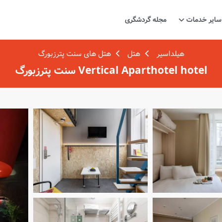
سایر خدمات
مجله گردشگری
هیلداسیر
هتل
هتل های سنت پترزبورگ
Vertical Aparthotel hotel سنت پترزبورگ