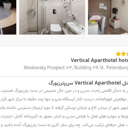
Vertical Aparthotel hot
Moskovsky Prospect 73, Building 3A St. Petersbur
Vertical Ap سن‌پترزبورگ
ر به دنبال اقامتی راحت، مدرن و در عین حال صمیمی در سنت پترزبورگ هستید،
 موقعیتی فوق‌العاده، درست کنار ایستگاه مترو و تنها چند دقیقه تا مرکز شهر قرار
هور شهر از میدان کاخ و خیابان نوِسکی گرفته تا موزه ارمیتاژ دسترسی داشته باشی
اق‌ها و سوئیت‌های هتل با طراحی مدرن و دلباز، مجهز به آشپزخانه کامل، اینتر