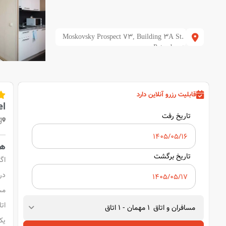
Moskovsky Prospect 73, Building 3A St.
Petersburg
قابلیت رزرو آنلاین دارد
el
تاریخ رفت
g
هتل arthotel
تاریخ برگشت
اگ
در
مش
ات
مسافران و اتاق
1
مهمان
-
1
اتاق