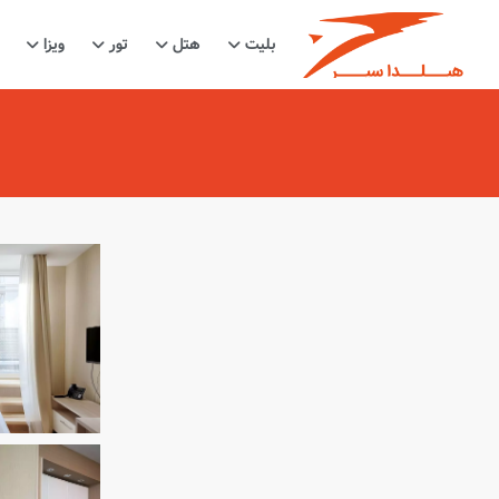
بلیت
هتل
تور
ویزا