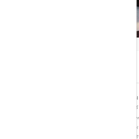
همه تصاویر
اشتراک گذاری:
خوب
8/10
Vertical Aparthotel
انتخابی عالی برای شماست. این هتل-آپارتمان
 گرفته و به شما این امکان را می‌دهد که خیلی راحت به تمام دیدنی‌های
د.
نت پرسرعت و همه امکانات رفاهی هستند؛ جایی که حس خانه را با خدمات
یک هتل حرفه‌ای ترکیب می‌کند. چه برای سفر کاری به سنت پترزبورگ آمده باشید و چه برای ماجراجویی و تفریح، Vertical Aparthotel همه چیز را برای