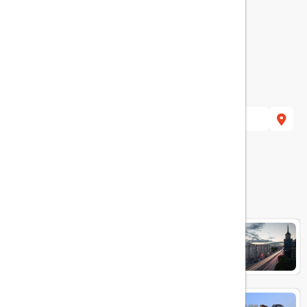
burg, Russia.
هتل های مرتبط
Vertical Aparthotel hotel
Park Inn by Radisson