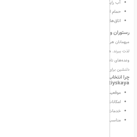
آب رایگان
حمام اختصاصی مجهز به لوازم بهداشتی
اتاق‌های خانوادگی برای اقامت راحت‌تر گروه‌ها و خانواده‌ها
رستوران و کافه هتل
میهمانان هر صبح می‌توانند از
صبحانه متنوع به صورت بوفه سلف‌سرویس
لذت ببرند. همچنین رستوران‌های هتل انواع غذاهای روسی و اروپایی را برای
وعده‌های ناهار و شام سرو می‌کنند. کافی‌شاپ مجموعه نیز محیطی
دلنشین برای صرف نوشیدنی‌های گرم و سرد فراهم کرده است.
چرا انتخاب هتل Park Inn by Radisson
Pribaltiyskaya؟
موقعیت عالی در سن پترزبورگ
امکانات کامل برای سفرهای کاری و تفریحی
خدمات حرفه‌ای و کادر چندزبانه (انگلیسی، روسی، ترکی، آذری)
مناسب برای خانواده‌ها و حتی مسافران همراه با حیوان خانگی