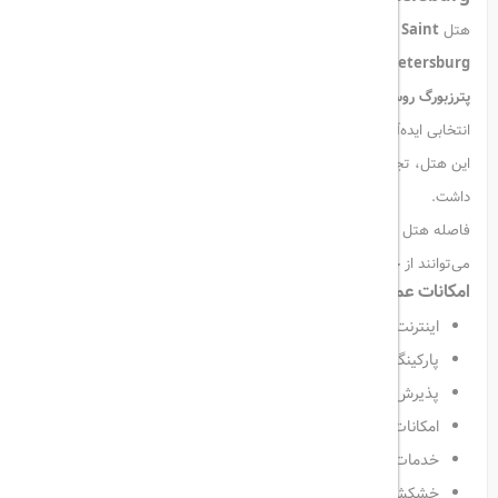
هتل
Park Inn by Radisson Pribaltiyskaya Hotel Saint
Petersburg
یکی از هتل‌های محبوب و چهارستاره در شهر زیبای
سن
پترزبورگ روسیه
است. این هتل با موقعیت مکانی مناسب و امکانات کامل،
انتخابی ایده‌آل برای سفرهای کاری و تفریحی به شمار می‌رود. با اقامت در
این هتل، تجربه‌ای به‌یادماندنی از سفر به دومین شهر بزرگ روسیه خواهید
داشت.
فاصله هتل تا فرودگاه بین‌المللی شهر حدود ۳۰ دقیقه است و مسافران
می‌توانند از خدمات ترانسفر فرودگاهی با هزینه جداگانه استفاده کنند.
امکانات عمومی هتل پارک این بای رادیسون پریبالتیسکایا
اینترنت وای‌فای رایگان در سراسر هتل
پارکینگ عمومی رایگان بدون نیاز به رزرو
پذیرش ۲۴ ساعته و خدمات روم‌سرویس
امکانات ویژه برای افراد کم‌توان و ویلچری
خدمات تبدیل ارز در صرافی هتل
خشکشویی، لباسشویی و اتوکشی (با هزینه مجزا)