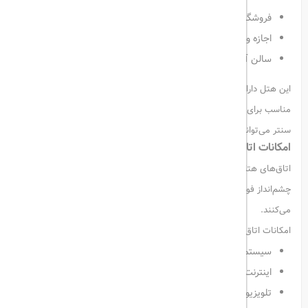
فروشگاه سوغاتی در لابی
اجازه ورود حیوانات خانگی با هماهنگی قبلی
سالن آرایشی و زیبایی
این هتل دارای
۲۶
سالن مجهز برای جلسات و همایش‌ها
است که گزینه‌ای
مناسب برای مسافران کاری محسوب می‌شود. همچنین در بخش بیزینس
سنتر می‌توانید از خدمات فکس و کپی با هزینه جداگانه استفاده کنید.
امکانات اتاق‌های هتل
اتاق‌های هتل Park Inn by Radisson Pribaltiyskaya با طراحی مدرن و
چشم‌انداز فوق‌العاده از شهر، اقامتی آرامش‌بخش برای میهمانان فراهم
می‌کنند.
امکانات اتاق‌ها شامل:
سیستم تهویه مطبوع
اینترنت رایگان
تلویزیون صفحه‌تخت