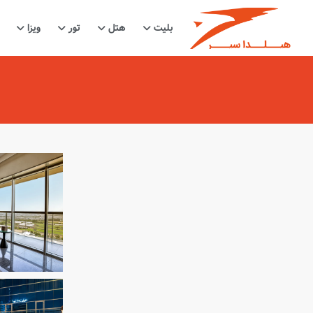
بلیت
هتل
تور
ویزا