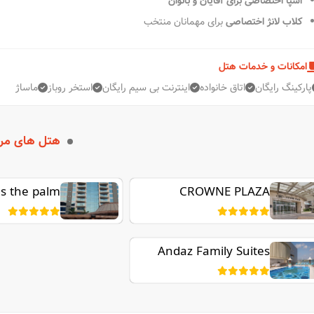
اسپا اختصاصی برای آقایان و بانوان
کلاب لانژ اختصاصی
برای مهمانان منتخب
امکانات و خدمات هتل
پارکینگ رایگان
اتاق خانواده
اینترنت بی سیم رایگان
استخر روباز
ماساژ
هتل های مر
s the palm
CROWNE PLAZA
JUMEIRAH
Andaz Family Suites
by Hyatt - Palm
Jumeirah