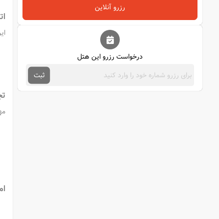
رزرو آنلاین
ات
ای
درخواست رزرو این هتل
ثبت
تج
مه
ام