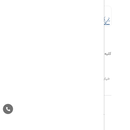
کلیه حقوق این سایت محفوظ و متعلق به
هیلداسیر
می‌باشد
۰۲۱۷۷۶۵۵۹۶۰
info@hildaseir.ir
خیابان شریعتی ، خیابان ملک ، مقابل خیابان ترکمنستان ،
پلاک ۱۸ ، طبقه اول ، واحد ۱
تاریخ مورد نظر خود را وارد کنید
تاریخ مورد نظر خود را وارد کنید
کلاس کابین
درباره ما
تماس با ما
مجله گردشگری
تاریخ رفت
اتاق اول
پیگیری خرید
قوانین و مقررات
Pargan System
Designed By :
بزرگسال
1
(12 سال به بالا)