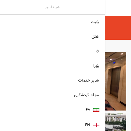
هیلداسیر
بلیت
هیلداسیر
هتل
هتل های دبی
Swissotel Al Murooj Dubi دبی
هتل
تور
ویزا
سایر خدمات
مجله گردشگری
FA
EN