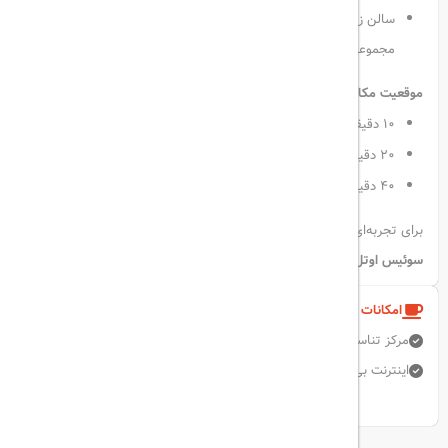
سالن زیبایی، خدمات پرستاری کودک، اتاق بخار و زمین تنیس نیز در
مجموعه موجود است.
موقعیت مکانی عالی:
۱۰ دقیقه پیاده تا دبی مال، کیدزانیا و آکواریوم دبی
۲۰ دقیقه با خودرو تا فرودگاه بین‌المللی دبی
۴۰ دقیقه رانندگی تا فرودگاه بین‌المللی آل‌مکتوم
برای تجربه‌ای متفاوت از اقامت در نزدیکی مهم‌ترین جاذبه‌های دبی،
هتل
سوئیس اوتل المروج
انتخابی بی‌نظیر و لوکس خواهد بود.
امکانات و خدمات هتل
مرکز تناسب اندام
پارکینگ رایگان
اتاق خانواده
اینترنت بی سیم رایگان
رستوران
استخر روباز
نمایش همه امکانات