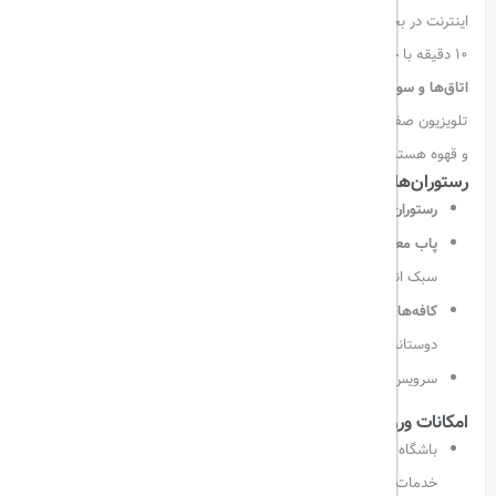
اینترنت در بخش‌های عمومی هتل فراهم است. مرکز تجارت جهانی دبی تنها
۱۰ دقیقه با خودرو از هتل فاصله دارد.
اتاق‌ها و سوئیت‌ها
با منظره‌ای چشم‌نواز از شهر یا باغ‌های داخلی، مجهز به
تلویزیون صفحه‌تخت، فضای نشیمن، میز کار، مینی‌بار و امکانات تهیه چای
و قهوه هستند. حمام‌ها دارای سشوار و لوازم بهداشتی رایگان می‌باشند.
رستوران‌ها و کافه‌ها:
رستوران Le Murooj
: سرو غذاهای بین‌المللی به‌صورت بوفه و منو
پاب معروف Double Decker
: فضایی صمیمی برای علاقمندان به
سبک انگلیسی
کافه‌های Circle و Ojos
: مناسب برای میان‌وعده، قهوه و قرارهای
دوستانه
سرویس ۲۴ ساعته غذا در اتاق نیز در دسترس است.
امکانات ورزشی و رفاهی:
باشگاه سلامت و تندرستی Flow با تجهیزات کامل، سونا، جکوزی و
خدمات ماساژ (با هزینه جداگانه)