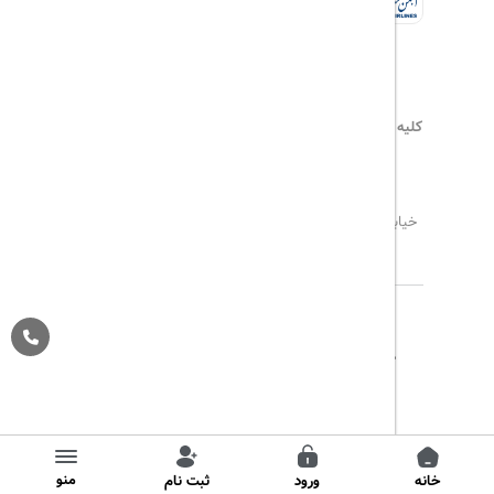
کلیه حقوق این سایت محفوظ و متعلق به
هیلداسیر
می‌باشد
۰۲۱۷۷۶۵۵۹۶۰
info@hildaseir.ir
خیابان شریعتی ، خیابان ملک ، مقابل خیابان ترکمنستان ،
پلاک ۱۸ ، طبقه اول ، واحد ۱
تاریخ مورد نظر خود را وارد کنید
تاریخ مورد نظر خود را وارد کنید
کلاس کابین
درباره ما
تماس با ما
مجله گردشگری
تاریخ رفت
اتاق اول
پیگیری خرید
قوانین و مقررات
Pargan System
Designed By :
بزرگسال
1
(12 سال به بالا)
تاریخ برگشت
کودک
0
(تا 12 سال)
منو
خانه
ورود
ثبت نام