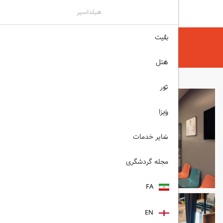
هیلداسیر
بلیت
هیلداسیر
هتل
هتل های دبی
Rove Trade Centre دبی
هتل
تور
ویزا
سایر خدمات
مجله گردشگری
FA
EN