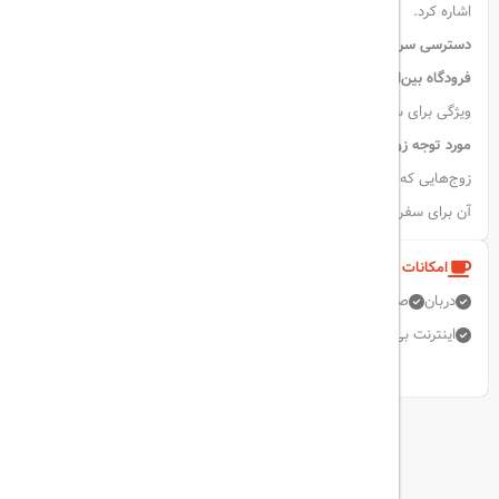
اشاره کرد.
دسترسی سریع به فرودگاه
فرودگاه بین‌المللی دبی
تنها
۱۰ دقیقه
با ماشین تا هتل فاصله دارد، که این
ویژگی برای سفرهای کاری یا اقامت‌های کوتاه‌مدت بسیار کاربردی است.
مورد توجه زوج‌ها
زوج‌هایی که در این هتل اقامت داشته‌اند،
امتیاز 9.1 از 10
به موقعیت مکانی
آن برای سفر دو نفره داده‌اند.
امکانات و خدمات هتل
دربان
صندوق امانات
پارکینگ رایگان
اتاق خانواده
اینترنت بی سیم رایگان
رستوران
نمایش همه امکانات