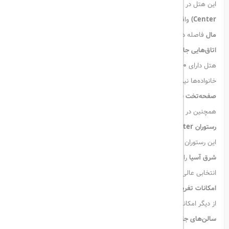
این هتل در مجاورت
مرکز تجارت جهانی دبی (Dubai World Trade
Center)
واقع شده و تنها
۱۰ دقیقه
با
مرکز شهر دبی، برج خلیفه و دبی
مال
فاصله دارد.
اتاق‌هایی جادار با امکانات کامل
هتل دارای
۲۷۰ اتاق وسیع
است که امکان رزرو اتاق‌های متصل برای
خانواده‌ها نیز وجود دارد. تمامی اتاق‌ها دارای
تهویه مطبوع، تلویزیون
صفحه‌تخت با کانال‌های ماهواره‌ای، کتری برقی و دستگاه قهوه‌ساز
هستند.
همچنین در هر طبقه یک دستگاه
یخ‌ساز رایگان
تعبیه شده است.
رستوران Daily Trade Center
این رستوران همه‌روزه غذاهایی متنوع از آشپزی
عربی، هندی، غربی و جنوب
شرق آسیا
را در قالب منوی روزانه و برای بیرون‌بر یا سرو سریع ارائه می‌دهد.
انتخابی عالی برای صرف یک وعده سالم و خوش‌طعم در هر زمان از روز.
امکانات تفریحی و رفاهی
از دیگر امکانات هتل می‌توان به
استخر روباز
،
سالن بدنسازی ۲۴ ساعته
،
سالن‌های جلسات با طراحی انعطاف‌پذیر
و
رخت‌شوی‌خانه سلف‌سرویس