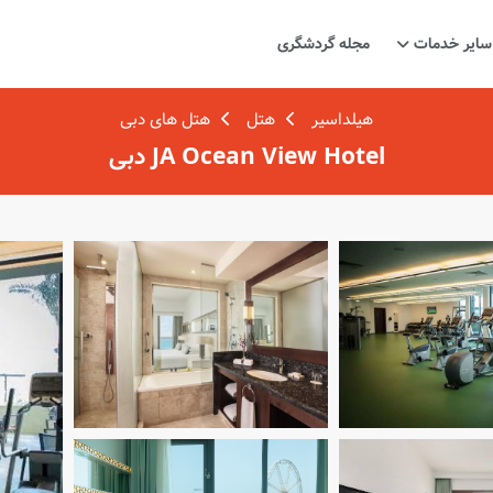
سایر خدمات
مجله گردشگری
هیلداسیر
هتل
هتل های دبی
JA Ocean View Hotel دبی