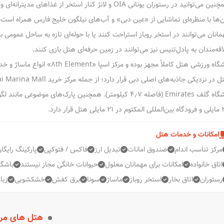
ن‌ها با منظره‌ای تماشایی از «عین دبی» و آب‌های نیلگون خلیج فارس همراه است.
مانان می‌توانند در استخر روباز استراحت کنند یا با حوله‌ای تازه به ساحل عمو
اقه‌مندان به پادل‌تنیس نیز می‌توانند در زمین حرفه‌ای هتل بازی کنند.
ه ورزشی هتل کاملاً مجهز بوده و مرکز اسپا «8th Element» انواع ماساژ و خدمات درمانی را با هزینه مجزا ارائه می‌دهد.
یلی هتل قرار دارد.
امکانات و خدمات هتل
مرکز تناسب اندام
صندوق امانات
تبدیل ارز
فاکس / فتوکپی
پارکینگ رایگا
اتاق خانواده
امکانات برای مهمانان معلول
حیوانات خانگی مجاز نیستند
باشگا
رستوران
اتاق بخار
استخر روباز
ماساژ
سونا
برق کفش
خشکشویی
زبا
هتل های مر