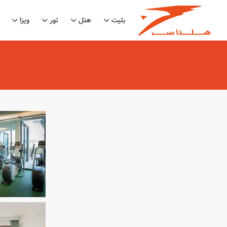
بلیت
هتل
تور
ویزا