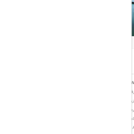
همه تصاویر
اشتراک گذاری:
خوب
8/10
— تنها چند قدم تا ساحل زیبا
رفته است.
زوج‌ها و خانواده‌ها به شمار می‌رود. تمامی اتاق‌ها دارای بالکن اختصاصی
مهمانان می‌توانند از طعم‌های اصیل ایتالیایی در کافی‌دلی IL Motto، پیتزاها و پاستاهای سنتی در رستوران IL Motto Pizzeria، یا تماشای مسابقات
ورزشی در اسپورت‌بار Offside با نوشیدنی‌های مخصوص لذت ببرند. رستوران Aqua هر روز صبحانه و شام‌های بوفه با تم‌های مختلف ارائه می‌دهد.