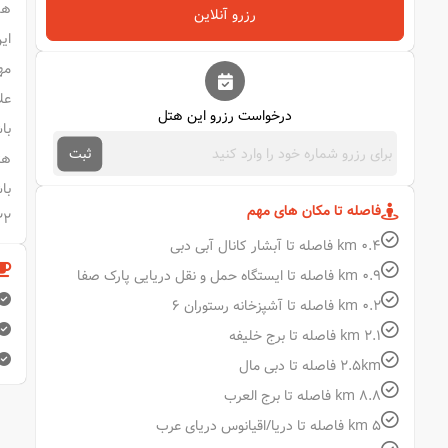
رزرو آنلاین
ای
مه
عل
درخواست رزرو این هتل
باشگا
ثبت
فاصله تا مکان های مهم
۲۲ مایلی و فرودگاه بین‌المللی المکتوم در ۲۱ ما
0.4 km فاصله تا آبشار کانال آبی دبی
0.9 km فاصله تا ایستگاه حمل و نقل دریایی پارک صفا
0.2 km فاصله تا آشپزخانه رستوران 6
2.1 km فاصله تا برج خلیفه
2.5km فاصله تا دبی مال
8.8 km فاصله تا برج العرب
5 km فاصله تا دریا/اقیانوس دریای عرب