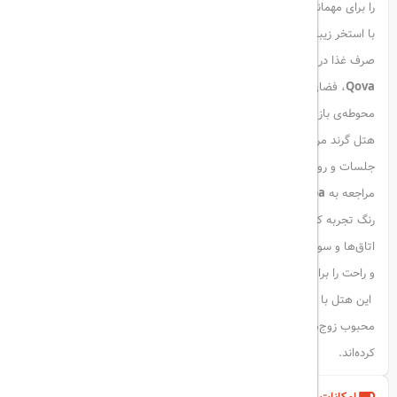
را برای مهمانان فراهم می‌آورد.
با استخر زیبای روی بام هتل، چشم‌انداز نفس‌گیری از شهر را تماشا کنید و از
صرف غذا در رستوران تمام‌روزه
Walima
لذت ببرید. کافی‌شاپ خاص
Qova
، فضای آرامش‌بخش
Huzzah Lounge
در طبقه‌ی نیم‌طبقه همراه با
محوطه‌ی بازی برای کودکان، از دیگر امکانات جذاب این مجموعه‌اند.
هتل گرند مرکور دبی با ۹ سالن‌ همایش مجهز، فضای مناسبی برای برگزاری
جلسات و رویدادهای کاری نیز در اختیار قرار می‌دهد. همچنین می‌توانید با
مراجعه به
Arabian Spa
، آرامش واقعی را در فضایی مملو از عطر و حس و
رنگ تجربه کنید.
اتاق‌ها و سوئیت‌های هتل، با طراحی مدرن و امکانات کامل، اقامتی لوکس
و راحت را برای مسافران فراهم می‌سازند.
این هتل با موقعیتی عالی و دسترسی آسان به مترو، یکی از انتخاب‌های
محبوب زوج‌هاست؛ آن‌ها امتیاز ۹.۰ از ۱۰ را برای موقعیت مکانی آن ثبت
کرده‌اند.