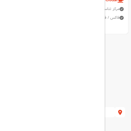
امکانات و خدمات هتل
مرکز تناسب اندام
دربان
صندوق امانات
تبدیل ارز
فاکس / فتوکپی
پارکینگ رایگان
نمایش همه امکانات