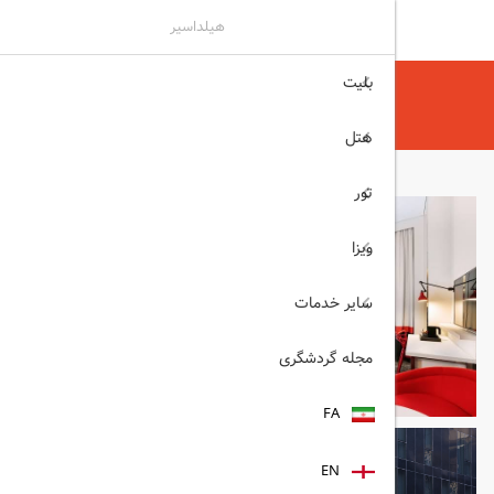
هیلداسیر
بلیت
هیلداسیر
هتل
هتل های دبی
Grand Mercure Dubai دبی
هتل
تور
ویزا
سایر خدمات
مجله گردشگری
FA
EN