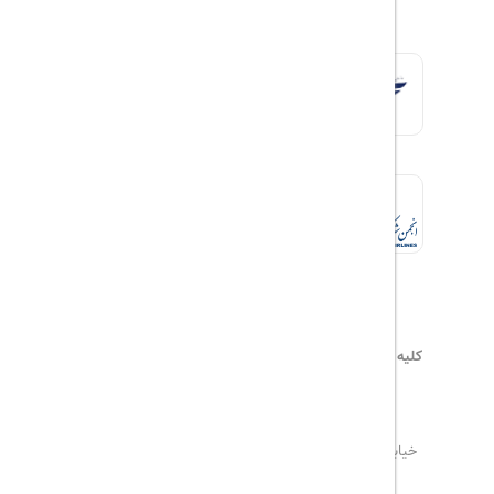
کلیه حقوق این سایت محفوظ و متعلق به
هیلداسیر
می‌باشد
۰۲۱۷۷۶۵۵۹۶۰
info@hildaseir.ir
خیابان شریعتی ، خیابان ملک ، مقابل خیابان ترکمنستان ،
پلاک ۱۸ ، طبقه اول ، واحد ۱