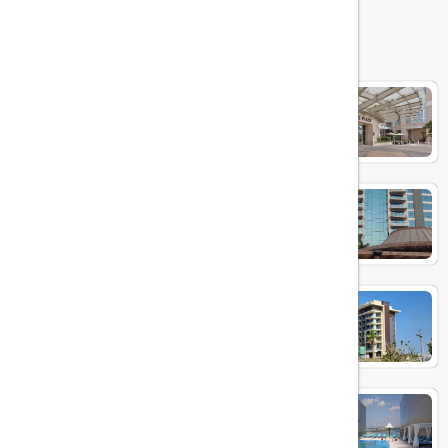
هتل های مرتبط
CROWNE PLAZA JUMEIRAH
dukes the palm
Hyatt Centric Jumeirah
Andaz Family Suites by Hyatt -
Palm Jumeirah