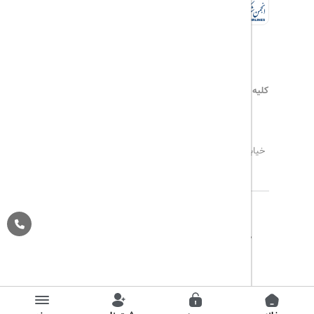
کلیه حقوق این سایت محفوظ و متعلق به
هیلداسیر
می‌باشد
۰۲۱۷۷۶۵۵۹۶۰
info@hildaseir.ir
خیابان شریعتی ، خیابان ملک ، مقابل خیابان ترکمنستان ،
پلاک ۱۸ ، طبقه اول ، واحد ۱
تاریخ مورد نظر خود را وارد کنید
تاریخ مورد نظر خود را وارد کنید
کلاس کابین
درباره ما
تماس با ما
مجله گردشگری
تاریخ رفت
اتاق اول
پیگیری خرید
قوانین و مقررات
Pargan System
Designed By :
بزرگسال
1
(12 سال به بالا)
تاریخ برگشت
کودک
0
(تا 12 سال)