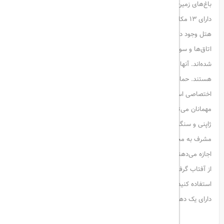
باغ‌های زمین‌آرایی‌شده با 3 استخر روباز و 1 استخر سرپوشیده قرار دارد و
دارای 13 مکان غذاخوری و سرگرمی است. امکانات و خدمات اسپا نیز در این
هتل وجود دارد.
اتاق‌ها و سوئیت‌های مجلل گرند حیات دبی با رنگ‌های سنتی عربی تزئین
شده‌اند. آنها دارای تلویزیون صفحه تخت، وای فای رایگان و مینی بار
هستند. حمام مرمری لوکس شامل وان آبگرم، حوله حمام و لوازم بهداشتی
اختصاصی است. سرویس اتاق 24/7 در دسترس است.
مهمانان می‌توانند از میان رستوران‌های Grand Hyatt، غذاهای هندی،
ژاپنی و سنگاپوری را انتخاب کنند. مهمانان می توانند در یکی از تراس های
مشرف به محوطه استراحتگاه غذا بخورند. آشپزخانه‌های اوپن به مهمان‌ها
اجازه می‌دهند سرآشپزها را در حال کار ببینند.
از آفتاب گرفتن در محوطه بزرگ استخر لذت ببرید، از استخر سرپوشیده
استفاده کنید یا در مرکز تناسب اندام پیشرفته ورزش کنید. Grand Hyatt
دارای یک دهلیز با یک باغ سرپوشیده گرمسیری با نهرها و پل است.