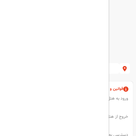
قوانین و مقررات
ورود به هتل : ساعت 2 بعدازظهر
خروج از هتل : ساعت 12 ظهر
دسترسی به استخر سرپوشیده از ساعت 8:00 صبح تا 10:00 شب در دسترس است