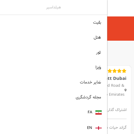
هیلداسیر
بلیت
هیلداسیر
هتل
هتل های دبی
Grand Hyatt Dubai دبی
هتل
تور
ویزا
Grand Hyatt Dubai
سایر خدمات
Oud Metha, Dubai Healthcare City, Near Sheikh Zayed Road &
Wafi Mall, Bur Dubai, Dubai, United Arab Emirates
مجله گردشگری
اشتراک گذاری:
FA
گراند حیات دبی در نزدیکی جاده شلوغ شیخ زاید واقع شده است و در
EN