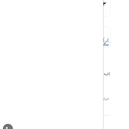
کلیه حقوق این سایت محفوظ و متعلق به
هیلداسیر
می‌باشد
۰۲۱۷۷۶۵۵۹۶۰
info@hildaseir.ir
خیابان شریعتی ، خیابان ملک ، مقابل خیابان ترکمنستان ،
پلاک ۱۸ ، طبقه اول ، واحد ۱
تاریخ مورد نظر خود را وارد کنید
تاریخ مورد نظر خود را وارد کنید
کلاس کابین