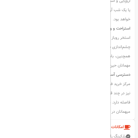
اروپایی و استیک‌های باکیفیت لذت ببرید. این مکان دنج برای یک ناهار کاری
یا یک شب آرام با نوشیدنی‌های خاص و غذای سبک در تراس، انتخابی عالی
خواهد بود.
استراحت و ورزش در پشت‌بام:
استخر روباز پشت‌بام با اندازه‌ای در حدود نیمی از یک استخر المپیکی و
چشم‌اندازی دیدنی از افق شهر، مکان مناسبی برای شنا و استراحت است.
همچنین، باشگاه ورزشی مدرن هتل مجهز به دستگاه‌های پیشرفته است تا
مهمانان حین ورزش از منظره‌ی زنده‌ی بندرگاه‌های الجداف لذت ببرند.
دسترسی آسان به نقاط کلیدی شهر:
مرکز خرید فستیوال سیتی تنها ۲ کیلومتر با هتل فاصله دارد و ایستگاه مترو
نیز در چند قدمی شماست. فرودگاه بین‌المللی دبی تنها ۱۵ دقیقه با خودرو
فاصله دارد. پارکینگ رایگان و خدمات پارک‌بان نیز برای آسایش بیشتر
میهمانان در نظر گرفته شده است
امکانات و خدمات هتل
پارکینگ رایگان
اینترنت بی سیم رایگان
رستوران
استخر روباز