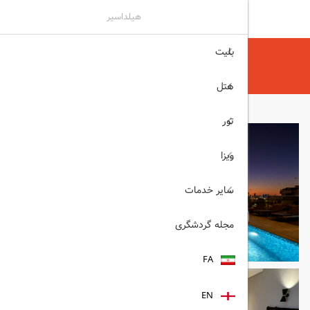
هیلداسیر
بلیت
هیلداسیر
هتل
هتل های دبی
Form Hotel Al Jaddaf دبی
هتل
تور
ویزا
سایر خدمات
مجله گردشگری
FA
EN