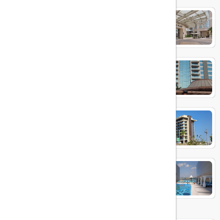
CROWNE PLAZA JUMEIRAH
dukes the palm
Hyatt Centric Jumeirah
Andaz Family Suites by Hyatt -
Palm Jumeirah