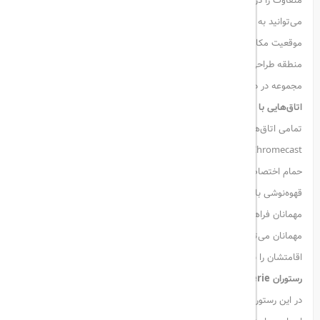
متفاوت را در نزدیکی قلب دبی فراهم کرده است. تنها با ۱۰ دقیقه رانندگی،
می‌توانید به برج خلیفه، دبی مال و فواره‌های دیدنی دبی برسید. همچنین
موقعیت مکانی هتل دسترسی آسانی به مراکز مالی و هنری مانند DIFC و
منطقه طراحی دبی (d3) فراهم می‌کند. اینترنت پرسرعت رایگان در سراسر
مجموعه در دسترس است.
اتاق‌هایی با طراحی خاص و امکانات کامل:
تمامی اتاق‌ها دارای تلویزیون هوشمند ۴۹ اینچی با قابلیت Google
Chromecast، اینترنت پرسرعت، تخت‌های لوکس سفارشی‌سازی‌شده و
حمام اختصاصی با دوش بارانی فشار قوی هستند. تجربه‌ی منحصر به فرد
قهوه‌نوشی با کیت دم‌آوری دستی و دانه‌های قهوه برشته‌شده محلی نیز برای
مهمانان فراهم شده است. با استفاده از پلتفرم اختصاصی
weForm
،
مهمانان می‌توانند امکانات، خدمات و تجربه‌های دلخواه خود را انتخاب و
اقامتشان را به سلیقه خود شخصی‌سازی کنند.
رستوران Long Hill Brasserie – طعمی متفاوت در فضایی آرام:
در این رستوران می‌توانید از نان‌های تازه پخته‌شده روزانه، غذاهای دریایی