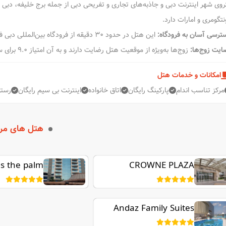
نتگومری و امارات دارد.
ترسی آسان به فرودگاه:
این هتل در حدود 30 دقیقه از فرودگاه بین‌المللی دبی فاصله دارد.
ایت زوج‌ها:
زوج‌ها به‌ویژه از موقعیت هتل رضایت دارند و به آن امتیاز 9.0 برای سفرهای دو نفره داده‌اند.
امکانات و خدمات هتل
مرکز تناسب اندام
پارکینگ رایگان
اتاق خانواده
اینترنت بی سیم رایگان
رستو
هتل های مر
s the palm
CROWNE PLAZA
JUMEIRAH
Andaz Family Suites
by Hyatt - Palm