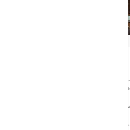
همه تصاویر
اشتراک گذاری:
خوب
8/10
524 سوئیت مدرن که با طراحی‌های معاصر و فضایی دلنشین و راحت مجهز شده است، تجربه‌ای
ه‌ای شامل یک مرکز تجاری کوچک، میز خدمات مسافرتی، استخر روی
ه است، غذاهای قاره‌ای لذیذ سرو می‌شود و شما می‌توانید از نوشیدن قهوه‌های خوش
هتل First Central Suites در منطقه تجاری و بازرگانی بارشا هایتس (TECOM) قرار دارد و دسترسی آسانی به بزرگراه شیخ زاید، ایستگاه