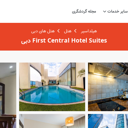
سایر خدمات
مجله گردشگری
هیلداسیر
هتل
هتل های دبی
First Central Hotel Suites دبی