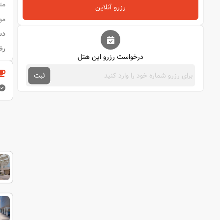
رزرو آنلاین
مو
دس
رض
درخواست رزرو این هتل
ثبت