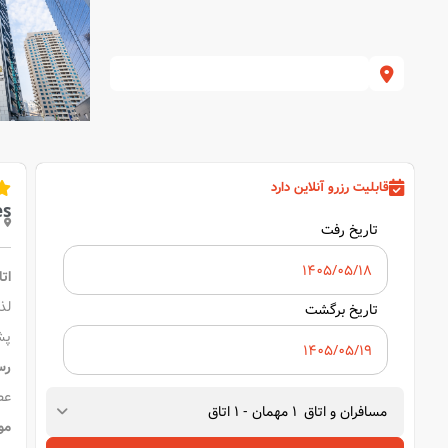
قابلیت رزرو آنلاین دارد
es
تاریخ رفت
ات
لذ
تاریخ برگشت
پش
رس
عط
مسافران و اتاق
1
مهمان
-
1
اتاق
مو