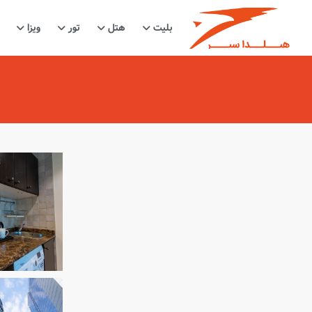
بلیت
هتل
تور
ویزا