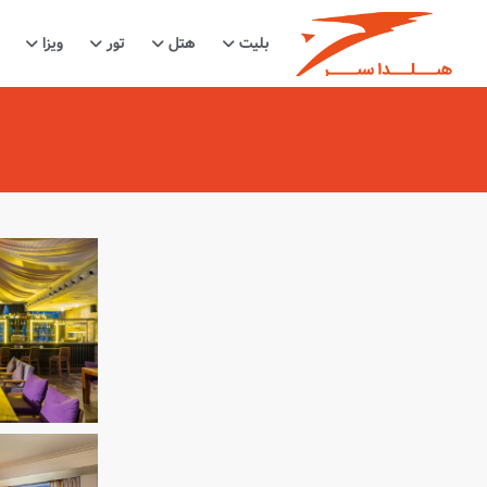
بلیت
هتل
تور
ویزا