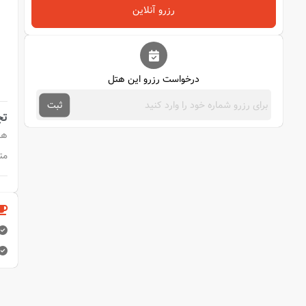
رزرو آنلاین
درخواست رزرو این هتل
ثبت
تج
هت
مت