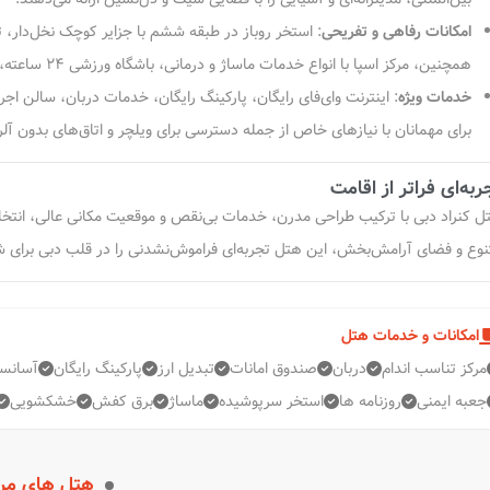
امکانات رفاهی و تفریحی
:
استخر روباز در طبقه ششم با جزایر کوچک نخل‌دار، 
همچنین، مرکز اسپا با انواع خدمات ماساژ و درمانی، باشگاه ورزشی ۲۴ ساعته، سونا، جکوزی و اتاق بخار در دسترس مهمانان است.
خدمات ویژه
:
برای مهمانان با نیازهای خاص از جمله دسترسی برای ویلچر و اتاق‌های بدون آلر
ربه‌ای فراتر از اقامت
ل کنراد دبی با ترکیب طراحی مدرن، خدمات بی‌نقص و موقعیت مکانی عالی، انتخابی
نوع و فضای آرامش‌بخش، این هتل تجربه‌ای فراموش‌نشدنی را در قلب دبی برای شم
امکانات و خدمات هتل
مرکز تناسب اندام
دربان
صندوق امانات
تبدیل ارز
پارکینگ رایگان
آسانسو
جعبه ایمنی
روزنامه ها
استخر سرپوشیده
ماساژ
برق کفش
خشکشویی
هتل های مر