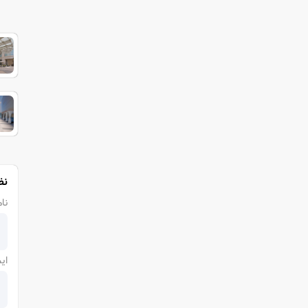
نظ
نام
ای