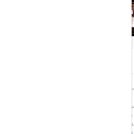
همه تصاویر
اشتراک گذاری:
خوب
8/10
بی و مرکز مالی بین‌المللی دبی، با دسترسی آسان به مراکز خرید و
معاصر، پنجره‌های بزرگ با چشم‌انداز پانورامیک از خلیج فارس و آسمان‌خراش‌های
.
شش مکان غذاخوری از جمله رستوران‌های Ballaro، Bliss 6، Cave، Anâsa، Isla و Kimpo که انواع غذاهای
Wikipedia
+1
Wikipedia
+1