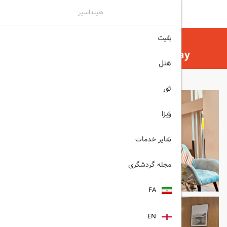
هیلداسیر
بلیت
هیلداسیر
هتل
هتل های دبی
Citymax Hotel Business Bay دبی
هتل
تور
ویزا
سایر خدمات
مجله گردشگری
FA
EN