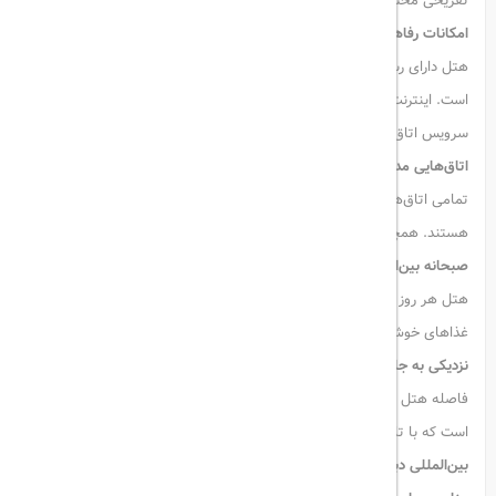
تفریحی محسوب می‌شود.
امکانات رفاهی متنوع
هتل دارای رستوران، پارکینگ اختصاصی رایگان، مرکز تناسب اندام و بار
است. اینترنت وای‌فای در سراسر هتل رایگان بوده و پذیرش ۲۴ ساعته،
سرویس اتاق و اتاق‌های خانوادگی از دیگر خدمات هتل محسوب می‌شوند.
اتاق‌هایی مدرن و مجهز
تمامی اتاق‌ها مجهز به میزکار، تلویزیون صفحه‌تخت و حمام خصوصی
هستند. همچنین یخچال در اتاق‌ها برای راحتی مهمانان فراهم شده است.
صبحانه بین‌المللی
هتل هر روز صبح
صبحانه‌ای بین‌المللی
سرو می‌کند که شامل تنوعی از
غذاهای خوش‌طعم برای شروع روزی پرانرژی است.
نزدیکی به جاذبه‌های مهم
فاصله هتل تا
فواره دبی (Dubai Fountain)
و
دبی مال
تنها ۵ کیلومتر
است که با تاکسی در مدت زمان کوتاهی قابل دسترسی هستند.
فرودگاه
بین‌المللی دبی
نیز در فاصله ۱۷ کیلومتری از هتل قرار دارد.