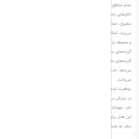
تمام مناطق هتل را به مهمانان خود ارائه می‌دهد.
اتاق‌های راحت و امکانات کامل: مهمانان از اتاق‌های مجهز به سیستم تهویه
مطبوع، حمام‌های خصوصی، حوله حمام و لوازم بهداشتی رایگان لذت
می‌برند. امکانات اضافی شامل اتاق بخار، بسته‌های سلامتی، سالن ورزشی
و محوطه بازی سرپوشیده می‌باشد.
گزینه‌های مختلف غذا: رستوران خانواده‌دوست هتل، غذاهای بین‌المللی با
گزینه‌های حلال، کوشر، گیاهی، وگان، بدون گلوتن و بدون لبنیات ارائه
می‌دهد. خدمات غذایی شامل برانچ، ناهار، شام، چای عصرانه و کوکتل‌ها
می‌باشد.
موقعیت ایده‌آل: هتل تنها ۹.۳ مایل از فرودگاه بین‌المللی دبی فاصله دارد و
در نزدیکی برج خلیفه (۲.۵ مایل)، دبی مال (۲.۵ مایل) و پیست یخ بازی قرار
دارد. مهمانان از چشم‌اندازهای زیبا و نزدیکی به جاذبه‌ها قدردانی می‌کنند.
این هتل برای زوج‌ها نیز بسیار مناسب است – آنها امتیاز ۸.۶ را برای یک
سفر دو نفره به هتل داده‌اند.