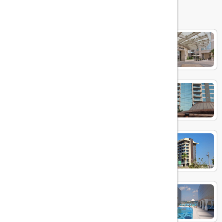
هتل های مرتبط
CROWNE PLAZA JUMEIRAH
dukes the palm
Hyatt Centric Jumeirah
Andaz Family Suites by Hyatt -
Palm Jumeirah