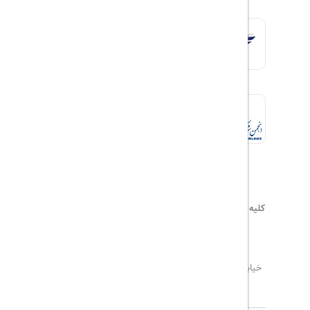
کلیه حقوق این سایت محفوظ و متعلق به
هیلداسیر
می‌باشد
۰۲۱۷۷۶۵۵۹۶۰
info@hildaseir.ir
خیابان شریعتی ، خیابان ملک ، مقابل خیابان ترکمنستان ،
پلاک ۱۸ ، طبقه اول ، واحد ۱
تاریخ مورد نظر خود را وارد کنید