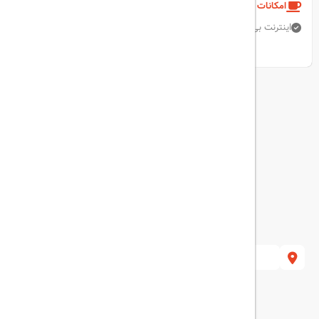
امکانات و خدمات هتل
اینترنت بی سیم رایگان
رستوران
استخر روباز
ماساژ
نمایش همه امکانات