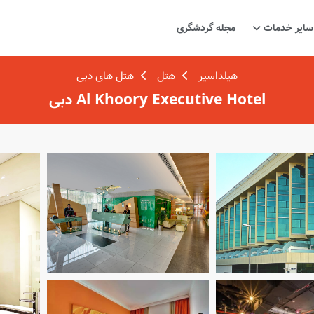
سایر خدمات
مجله گردشگری
هیلداسیر
هتل
هتل های دبی
Al Khoory Executive Hotel دبی