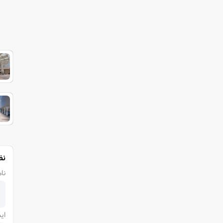
نظ
نام
ای