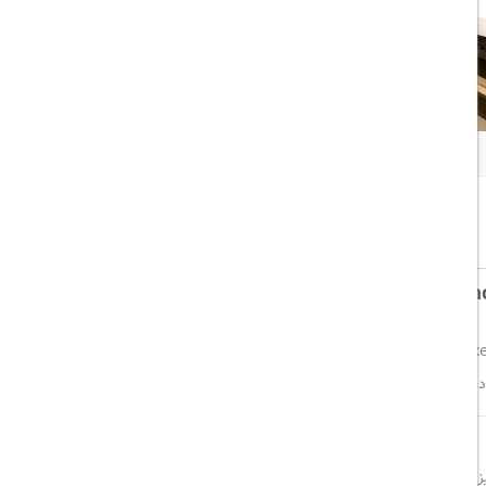
همه تصاویر
اشتراک گذاری:
خوب
8/10
هتل Al Khoory Executive Al Wasl که پیش‌تر با نام Corp Executive Al Khoory Hotel شناخته می‌شد، در جاده Al Wasl واقع شده و تنها ۱۰ دقیقه
ا دسترسی به جاذبه‌های اصلی دبی آسان و سریع باشد.
لویزیون صفحه‌تخت، مینی‌بار، گاوصندوق و حمامی مجهز به سشوار و لوازم