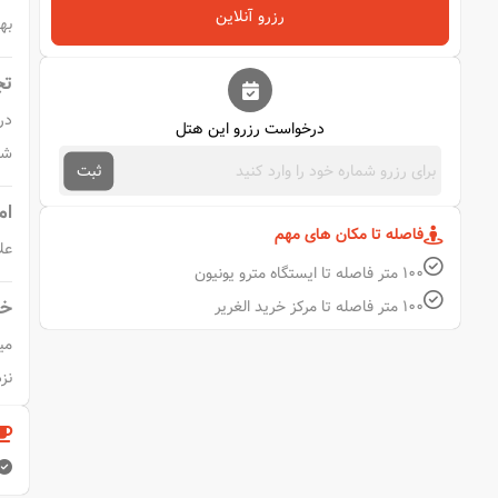
رزرو آنلاین
به
تج
درخواست رزرو این هتل
شی
ثبت
ام
فاصله تا مکان های مهم
عل
۱۰۰ متر فاصله تا ایستگاه مترو یونیون
خد
۱۰۰ متر فاصله تا مرکز خرید الغریر
نزدی