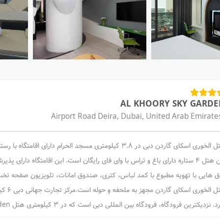
AL KHOORY SKY GARD
Airport Road Deira, Dubai, United Arab Emirate
هتل الخوری اسکای گاردن دبی در 3.8 کیلومتری مسجد الحرام 
اق هایی با تهویه مطبوع با کمد لباس، کتری، صندوق امانات، تلویزیون صفحه تخت و
. نزدیکترین فرودگاه، فرودگاه بین المللی دبی است که در 3 کیلومتری هتل Al Khoory Sky Garden می باشد.