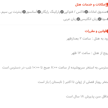
امکانات و خدمات هتل
صندوق امانات
فاکس / فتوکپی
پارکینگ رایگان
آسانسور
اینترنت بی سیم ر
سونا
زبان انگلیسی
زبان عربی
قوانین و مقررات
د به هتل : ساعت 2 بعدازظهر
ج از هتل : ساعت 12 ظهر
سی به استخر سرپوشیده از ساعت 8:00 صبح تا 10:00 شب در دسترس است
تخر روباز فصلی از ژوئن تا اکتبر ( تابستان ) باز است
قل سن پذیرش 18 سال است