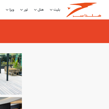
بلیت
هتل
تور
ویزا