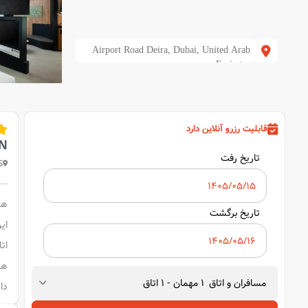
Airport Road Deira, Dubai, United Arab
Emirates
قابلیت رزرو آنلاین دارد
EN
تاریخ رفت
s
تاریخ برگشت
ات
مسافران و اتاق
1
مهمان
-
1
اتاق
دارد