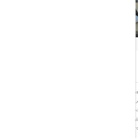
همه تصاویر
اشتراک گذاری:
خوب
8/10
دارای اقامتگاه با رستوران، پارکینگ اختصاصی رایگان، استخر روباز و مرکز تناسب اندام است.
این هتل 4 ستاره دارای باغ و تراس با وای فای رایگان است. این اقامتگاه دارای پذیرش 24 ساعته، سرویس اتاق و صرافی برای مهمانان می باشد.این هتل
 حمام اختصاصی با بید را در اختیار مهمانان قرار می دهد. اتاق‌های
هتل الخوری اسکای گاردن مجهز به ملحفه و حوله است.مرکز تجارت جهانی دبی 6 کیلومتر با هتل فاصله دارد، در حالی که دبی مال 9 کیلومتر از هتل فاصله