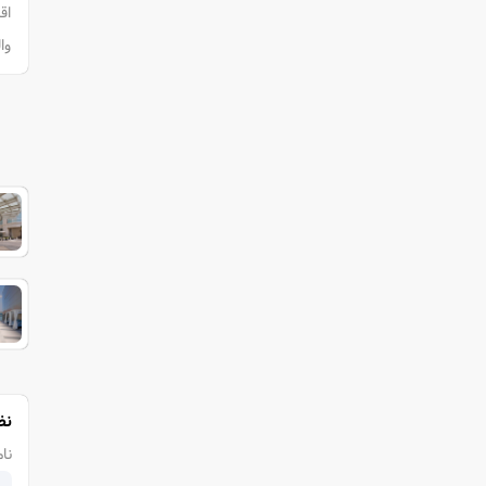
وا
نظ
نام