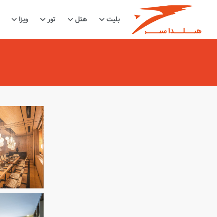
بلیت
هتل
تور
ویزا