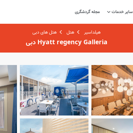
سایر خدمات
مجله گردشگری
هیلداسیر
هتل
هتل های دبی
Hyatt regency Galleria دبی