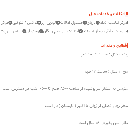
امکانات و خدمات هتل
مرکز تناسب اندام
دربان
صندوق امانات
تبدیل ارز
فاکس / فتوکپی
مرکز 
حیوانات خانگی مجاز نیستند
اینترنت بی سیم رایگان
رستوران
استخر سرپوشی
قوانین و مقررات
د به هتل : ساعت 2 بعدازظهر
ج از هتل : ساعت 12 ظهر
سی به استخر سرپوشیده از ساعت 8:00 صبح تا 10:00 شب در دسترس است
تخر روباز فصلی از ژوئن تا اکتبر ( تابستان ) باز است
قل سن پذیرش 18 سال است