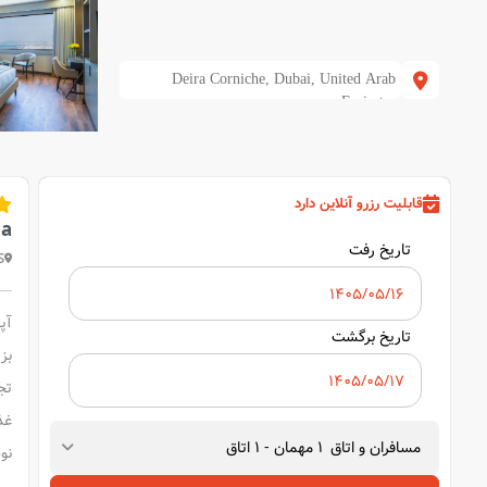
Deira Corniche, Dubai, United Arab
Emirates
قابلیت رزرو آنلاین دارد
ia
تاریخ رفت
s
آپ
تاریخ برگشت
بزر
مسافران و اتاق
1
مهمان
-
1
اتاق
نو