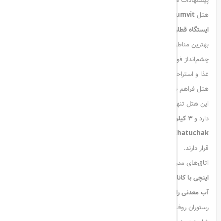
پیشنهادات موجود قابل استفاده هستند.
هتل
Best Western Plus @20 Sukhumvit
تنها
۱۰ دقیقه پیاده‌روی تا
ایستگاه قطار هوایی Asoke
فاصله دارد و اقامتی راحت و مدرن را در یکی از
بهترین مناطق بانکوک به شما ارائه می‌دهد. رستوران روف‌تاپ هتل با
چشم‌انداز فوق‌العاده از آسمان‌خراش‌های بانکوک، مکان مناسبی برای صرف
غذا و استراحت است. دسترسی به اینترنت
Wi-Fi رایگان
در تمام بخش‌های
هتل فراهم شده است.
این هتل تنها
۳۰ دقیقه با خودرو تا فرودگاه بین‌المللی سووارنابومی
فاصله
دارد و
۳ کیلومتر با موزه ملی بانکوک
فاصله دارد. همچنین، بازار معروف
Chatuchak
و معبد مشهور
بودای زمردین
نیز در حدود
۱۰ کیلومتری
هتل
قرار دارند.
اتاق‌های مدرن هتل مجهز به
پنجره‌هایی از کف تا سقف
، تلویزیون
۳۲
اینچی با کانال‌های کابلی و دستگاه DVD
، داک مخصوص iPod،
مینی‌بار
،
آب معدنی رایگان
و حمام اختصاصی با
سشوار
هستند.
رستوران روف‌تاپ هتل هر روز صبح
صبحانه بوفه
سرو می‌کند و برای ناهار و