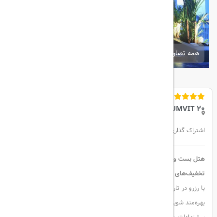
همه تصاویر
BEST WESTERN SUKHUMVIT 20
اشتراک گذاری:
هتل بست وسترن پلاس @20 سوخومویت – اقامتی شیک در قلب بانکوک
تخفیف‌های ویژه Genius
با رزرو در تاریخ‌های خاص و مطابق با شرایط، از تخفیف‌های ویژه Genius
بهره‌مند شوید. این تخفیف‌ها بسته به زمان رزرو، تاریخ اقامت و سایر