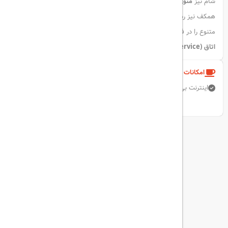
شام نیز
منوی انتخابی (à la carte)
در اختیار مهمانان قرار دارد. در طبقه
همکف نیز رستوران
Rewind Eatery & Bar
انواع غذاها و کوکتل‌های
متنوع را در فضایی دلنشین ارائه می‌دهد. همچنین امکان
سفارش غذا در
اتاق (Room Service)
برای رفاه بیشتر مهمانان مهیا است.
امکانات و خدمات هتل
اینترنت بی سیم رایگان
نمایش همه امکانات