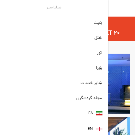
هیلداسیر
بلیت
هیلداسیر
هتل
هتل های بانکوک
BEST WESTERN SUKHUMVIT 20 بانکوک
هتل
تور
ویزا
سایر خدمات
مجله گردشگری
FA
EN