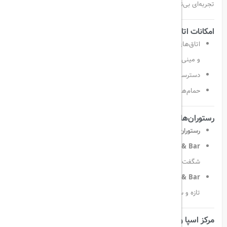
تجربه‌ای بی‌نظیر از راحتی و آرامش را ارائه می‌دهد.
امکانات اتاق‌ها
اتاق‌های مدرن با کف‌پوش فرش، تلویزیون صفحه‌تخت، تهویه مطبوع
و مینی‌بار
دسترسی رایگان به وای‌فای و سیستم صوتی عایق صدا
حمام‌های خصوصی با دوش یا وان
رستوران‌ها و بارها
رستوران Almina
؛ غذاهای بین‌المللی به‌صورت بوفه یا آلاکارته
Mawi Terrace & Bar
؛ پذیرایی در فضای باز با منوی متنوع و
شگفت‌انگیز
Lobby Lounge & Bar
؛ مکان مناسب برای نوشیدنی و اسنک‌های
تازه و ساندویچ‌های لذیذ
مرکز اسپا و تفریح