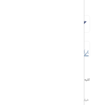
کلیه حقوق این سایت محفوظ و متعلق به
هیلداسیر
می‌باشد
۰۲۱۷۷۶۵۵۹۶۰
info@hildaseir.ir
خیابان شریعتی ، خیابان ملک ، مقابل خیابان ترکمنستان ،
پلاک ۱۸ ، طبقه اول ، واحد ۱