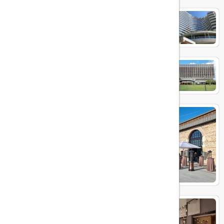
Conrad Hotel Bosphorus
Hilton İstanbul Bosphorus
Rixos Tersane Istanbul Hotel
JW Marriott Hotel Istanbul
Marmara Sea