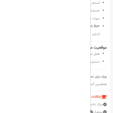
استخر سرپوشیده و مرکز فیتنس مجهز
خدمات ماساژ و آرامش‌بخش در
Blue Harmony SPA
سونا، حمام بخار و حمام ترکی برای رهایی از خستگی
Vitamin Bar
؛ نوشیدنی‌های تازه و آب‌میوه‌های طبیعی برای افزایش
انرژی
موقعیت مکانی
هتل در نزدیکی بزرگراه‌های اصلی و مناطق تجاری و تفریحی استانبول
دسترسی آسان به فرودگاه و مراکز خرید بزرگ
ویژه برای مسافران کاری و تفریحی
: با امکاناتی عالی برای استراحت و
همچنین کسب و کار، این هتل برای هر نوع سفر مناسب است.
امکانات و خدمات هتل
مرکز تناسب اندام
اینترنت بی سیم رایگان
میز جلو 24 ساعته
رستوران
استخر روباز
زبان انگلیسی