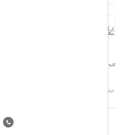
کلیه حقوق این سایت محفوظ و متعلق به
هیلداسیر
می‌باشد
۰۲۱۷۷۶۵۵۹۶۰
info@hildaseir.ir
خیابان شریعتی ، خیابان ملک ، مقابل خیابان ترکمنستان ،
پلاک ۱۸ ، طبقه اول ، واحد ۱
تاریخ مورد نظر خود را وارد کنید
تاریخ مورد نظر خود را وارد کنید
کلاس کابین
درباره ما
تماس با ما
مجله گردشگری
تاریخ رفت
اتاق اول
پیگیری خرید
قوانین و مقررات