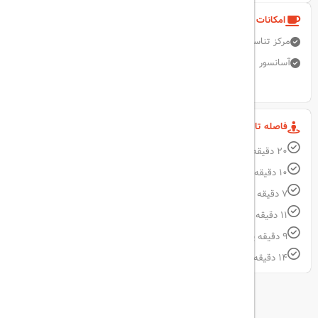
امکانات و خدمات هتل
مرکز تناسب اندام
دربان
صندوق امانات
تبدیل ارز
پارکینگ رایگان
آسانسور
نمایش همه امکانات
فاصله تا مکان های مهم
20 دقیقه با خودرو فاصله تا فرودگاه Istanbul Airport
10 دقیقه با خودرو فاصله تا مترو Taksim
7 دقیقه با خودرو فاصله تا بیمارستان Acibadem تقسیم
11 دقیقه پیاده فاصله تا میدان Taksim Square
9 دقیقه پیاده فاصله تا Taksim Tram Stop
14 دقیقه پیاده فاصله تا Dolmabahce Palace