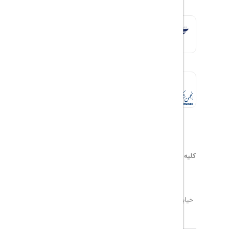
کلیه حقوق این سایت محفوظ و متعلق به
هیلداسیر
می‌باشد
۰۲۱۷۷۶۵۵۹۶۰
info@hildaseir.ir
خیابان شریعتی ، خیابان ملک ، مقابل خیابان ترکمنستان ،
پلاک ۱۸ ، طبقه اول ، واحد ۱
تاریخ مورد نظر خود را وارد کنید