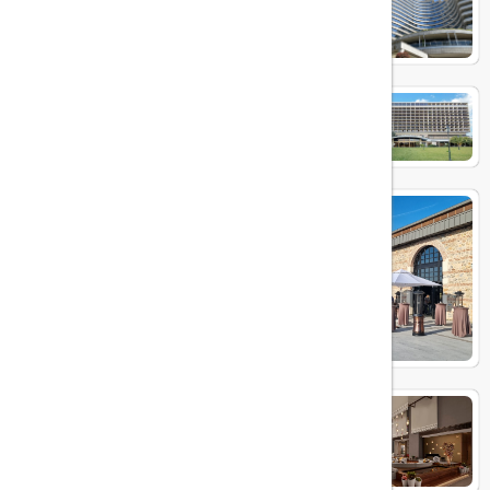
Conrad Hotel Bosphorus
Hilton İstanbul Bosphorus
Rixos Tersane Istanbul Hotel
JW Marriott Hotel Istanbul
Marmara Sea