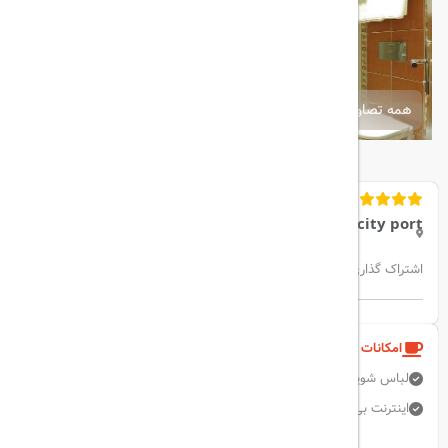
همه تصاویر
The city port
اشتراک گذاری:
امکانات و خدمات هتل
لباس شویی
خشک شویی
تلویزیون
پارکینگ رایگان
آسانسور
اینترنت بی سیم رایگان