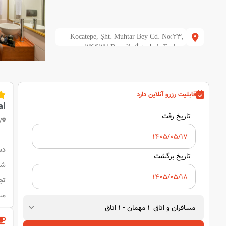
Kocatepe, Şht. Muhtar Bey Cd. No:23,
34437 Beyoğlu/İstanbul, Turkey
قابلیت رزرو آنلاین دارد
al
تاریخ رفت
y
دس
تاریخ برگشت
شو
تج
مس
مسافران و اتاق
1
مهمان
-
1
اتاق