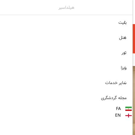
هیلداسیر
۰۲۱۷۷۶۵۵۹۶۰
ثبت نام , ورود
بلیت
هتل
تور
ویزا
سایر خدمات
مجله گردشگری
FA
EN