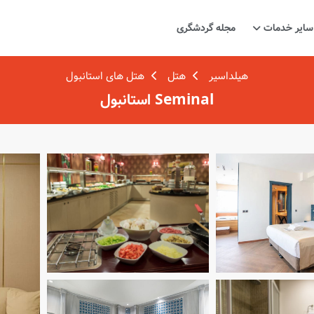
سایر خدمات
مجله گردشگری
هیلداسیر
هتل
هتل های استانبول
Seminal استانبول