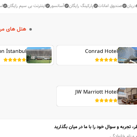
دربان
صندوق امانات
پارکینگ رایگان
آسانسور
اینترنت بی سیم رایگان
اس
هتل های مر
on İstanbul
Conrad Hotel
Bosphorus
Bosphorus
JW Marriott Hotel
Istanbul Marmara
Sea
ر، تجربه و سوال خود را با ما در میان بگذارید
 و نام خانوادگی