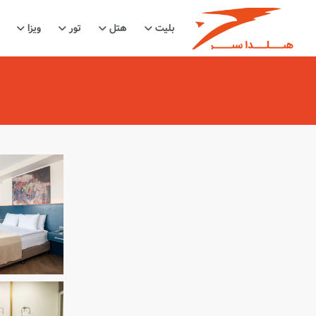
بلیت
هتل
تور
ویزا