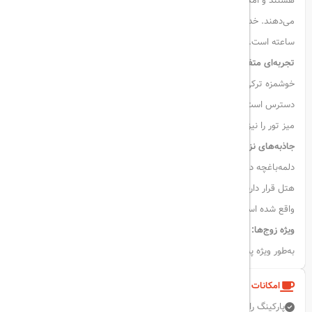
هستند و امکاناتی مانند حوله حمام، لوازم بهداشتی رایگان و مینی‌بار را ارائه
می‌دهند. خدمات اضافی شامل سرویس اتاق، نظافت روزانه و پذیرش ۲۴
ساعته است.
تجربه‌ای متفاوت از غذا:
مهمانان می‌توانند در رستوران داخل هتل از غذاهای
خوشمزه ترکی لذت ببرند. اینترنت وای‌فای رایگان در سراسر مجموعه در
دسترس است. صبحانه در اتاق ارائه می‌شود و هتل خدمات شاتل با هزینه و
میز تور را نیز فراهم می‌کند.
جاذبه‌های نزدیک:
ایستگاه متروی تکسیم در ۵ دقیقه پیاده‌روی، برج ساعت
دلمه‌باغچه در ۱۵ دقیقه پیاده‌روی و برج گالاتا در ۱.۲ مایلی (۲ کیلومتری)
هتل قرار دارند. همچنین، فرودگاه استانبول در ۲۲ مایلی (۳۵ کیلومتری) آن
واقع شده است.
ویژه زوج‌ها:
زوج‌هایی که در این هتل اقامت داشته‌اند، موقعیت مکانی آن را
به‌طور ویژه پسندیده و امتیاز ۹.۱ را برای سفرهای دو نفره ثبت کرده‌اند.
امکانات و خدمات هتل
پارکینگ رایگان
آسانسور
اتاق خانواده
اینترنت بی سیم رایگان