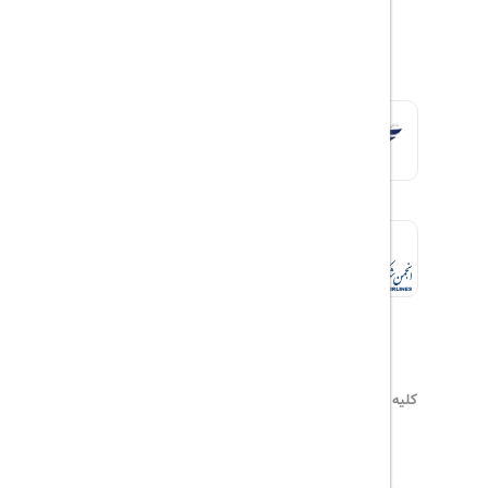
کلیه حقوق این سایت محفوظ و متعلق به
هیلداسیر
می‌باشد
۰۲۱۷۷۶۵۵۹۶۰
info@hildaseir.ir