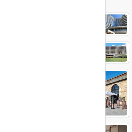
Conrad Hotel Bosphorus
Hilton İstanbul Bosphorus
Rixos Tersane Istanbul Hotel
JW Marriott Hotel Istanbul