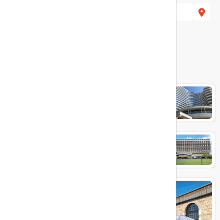
هتل های مرتبط
Conrad Hotel Bosphorus
Hilton İstanbul Bosphorus
Rixos Tersane Istanbul Hotel