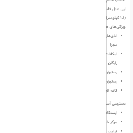
تناسب اندام مجهز
، گزینه‌ای ایده‌آل برای اقامتی راحت در استانبول است.
این هتل فاصله نزدیکی با
میدان تکسیم (۳.۸ کیلومتر) و مرکز خرید جواهیر
(۱.۱ کیلومتر)
دارد و
شاتل رایگان ساعتی
برای این مسیرها ارائه می‌دهد.
ویژگی‌های هتل:
اتاق‌های جادار با تهویه مطبوع، تلویزیون ماهواره‌ای و فضای نشیمن
مجزا
امکانات بهداشتی اختصاصی شامل دمپایی و لوازم آرایشی و بهداشتی
رایگان
رستوران Deliz با صبحانه بوفه متنوع
رستوران Sultan با غذاهای مدیترانه‌ای و ترکی در فضایی شیک
کافه لابی با قهوه ایتالیایی و شیرینی‌های خانگی
دسترسی آسان به:
ایستگاه متروبوس شیشلی (۱ کیلومتر) و ایستگاه مترو شیشلی
مرکز خرید سیتی‌ز (۲.۲ کیلومتر) و پروفیلو (۲.۵ کیلومتر)
ترامپ تاورز (۱۵ دقیقه پیاده‌روی)