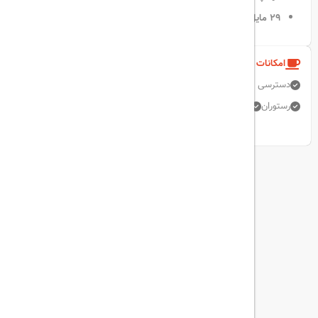
۲۹ مایل تا فرودگاه استانبول
امکانات و خدمات هتل
دسترسی مترو
آسانسور
اینترنت بی سیم رایگان
میز جلو 24 ساعته
رستوران
استخر سرپوشیده
نمایش همه امکانات