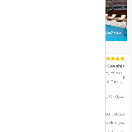
همه تصاویر
Grand Cevahir
H. Edip Adıvar Mahallesi, Darülaceze Cd. No:5 D:No:5, 34382
Şişli/İstanbul, Turkey
اشتراک گذاری:
امکانات رفاهی و تفریحی:
هتل Grand Cevahir
با داشتن
استخر سرپوشیده، استخر روباز و مرکز