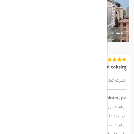
همه تصاویر
elite world taksim
اشتراک گذاری:
هتل Elite World Taksim – اقامت لوکس در قلب استانبول
موقعیت بی‌نظیر:
هتل Elite World Taksim
در
میدان تکسیم
واقع شده و
تنها چند دقیقه پیاده تا خیابان پرجنب‌وجوش
استقلال
فاصله دارد. این
موقعیت استراتژیک، دسترسی آسان به مراکز خرید، رستوران‌های معروف و