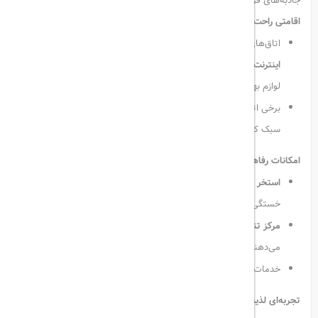
جاذبه‌های فرهنگی را برای مهمانان فراهم می‌کند.
اقامتی راحت و مجلل:
اتاق‌های مجهز به
سیستم تهویه مطبوع، تلویزیون صفحه‌تخت،
اینترنت وای‌فای رایگان، مینی‌بار و حمام خصوصی
با دوش بارانی و
لوازم بهداشتی لوکس
برخی اتاق‌ها دارای
چشم‌انداز شهر
و طراحی داخلی مدرن با ترکیبی از
سبک کلاسیک و معاصر هستند
امکانات رفاهی و خدمات ویژه:
استخر سرپوشیده، مرکز اسپا، سونا و حمام ترکی
برای آرامش و رفع
خستگی
مرکز تناسب اندام مجهز
برای مهمانانی که به سلامت خود اهمیت
می‌دهند
خدمات
روم‌سرویس ۲۴ ساعته، خانه‌داری روزانه و پذیرش شبانه‌روزی
تجربه‌ای لذیذ از غذا و نوشیدنی: