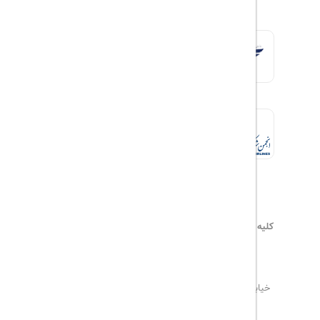
کلیه حقوق این سایت محفوظ و متعلق به
هیلداسیر
می‌باشد
۰۲۱۷۷۶۵۵۹۶۰
info@hildaseir.ir
خیابان شریعتی ، خیابان ملک ، مقابل خیابان ترکمنستان ،
پلاک ۱۸ ، طبقه اول ، واحد ۱
تاریخ مورد نظر خود را وارد کنید