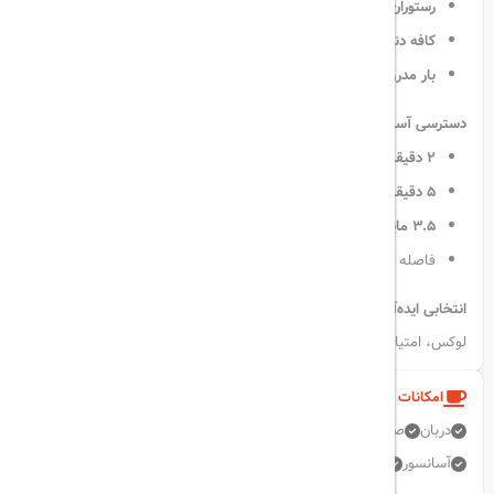
رستوران Elite
با ارائه غذاهای بین‌المللی و ترکی در محیطی شیک
کافه دنج
برای لذت بردن از انواع نوشیدنی‌های گرم و سرد
بار مدرن
با منویی متنوع از نوشیدنی‌ها و میان‌وعده‌های لذیذ
دسترسی آسان به جاذبه‌های گردشگری:
۲ دقیقه پیاده‌روی
تا
میدان تکسیم
۵ دقیقه پیاده‌روی
تا خیابان
استقلال
۳.۵ مایل
تا جاذبه‌هایی مانند
ایاصوفیه، مسجد آبی و کاخ توپکاپی
فاصله
۲۲ مایل
تا فرودگاه استانبول
انتخابی ایده‌آل برای زوج‌ها:
این هتل به دلیل موقعیت عالی و امکانات
لوکس، امتیاز بالایی از
زوج‌های مسافر
دریافت کرده است.
امکانات و خدمات هتل
دربان
صندوق امانات
پارکینگ رایگان
جایگاه سیگار کشیدن
آسانسور
اتاق خانواده