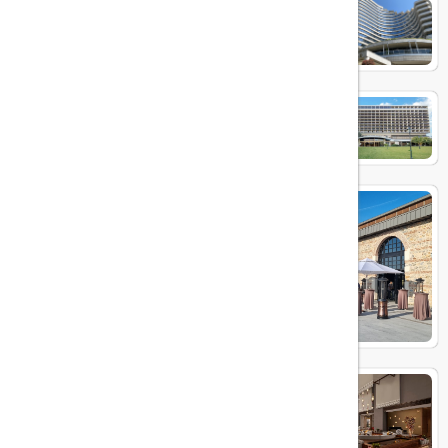
Conrad Hotel Bosphorus
Hilton İstanbul Bosphorus
Rixos Tersane Istanbul Hotel
JW Marriott Hotel Istanbul
Marmara Sea