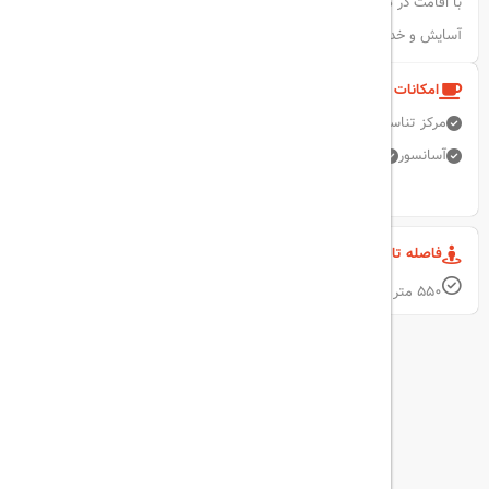
با اقامت در هتل دیوان استانبول، تجربه‌ای فراموش‌نشدنی از تجمل،
آسایش و خدمات درجه‌یک خواهید داشت.
امکانات و خدمات هتل
مرکز تناسب اندام
صندوق امانات
تبدیل ارز
پارکینگ رایگان
آسانسور
اینترنت بی سیم رایگان
نمایش همه امکانات
فاصله تا مکان های مهم
550 متر فاصله تا میدان تکسیم