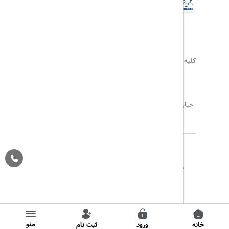
کلیه حقوق این سایت محفوظ و متعلق به
هیلداسیر
می‌باشد
۰۲۱۷۷۶۵۵۹۶۰
info@hildaseir.ir
خیابان شریعتی ، خیابان ملک ، مقابل خیابان ترکمنستان ،
پلاک ۱۸ ، طبقه اول ، واحد ۱
تاریخ مورد نظر خود را وارد کنید
تاریخ مورد نظر خود را وارد کنید
کلاس کابین
درباره ما
تماس با ما
مجله گردشگری
تاریخ رفت
اتاق اول
پیگیری خرید
قوانین و مقررات
Pargan System
Designed By :
بزرگسال
1
(12 سال به بالا)
تاریخ برگشت
کودک
0
(تا 12 سال)
منو
خانه
ورود
ثبت نام