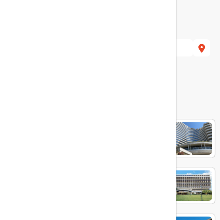
şli/İstanbul, Turkey
هتل های مرتبط
Conrad Hotel Bosphorus
Hilton İstanbul Bosphorus