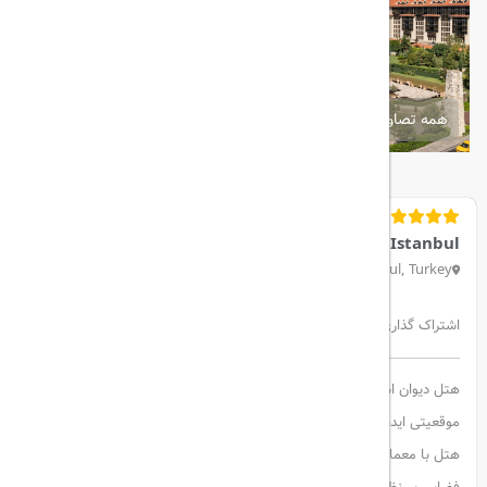
همه تصاویر
Divan Istanbul
Harbiye Mh, Asker Ocağı Cd. No:1, 34367 Şişli/İstanbul, Turkey
اشتراک گذاری:
هتل دیوان استانبول یکی از برترین هتل‌های لوکس این شهر است که در
موقعیتی ایده‌آل، نزدیک به میدان تکسیم و خیابان استقلال قرار دارد. این
هتل با معماری مدرن و در عین حال الهام‌گرفته از زیبایی‌های سنتی ترکیه،