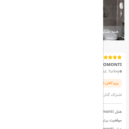
همه تصاویر
MERCURE BOMONTI
Cumhuriyet, Ergenekon Cd. 62 A, 34377 Şişli/İstanbul, Turkey
رزرو آنلاین Mercure Istanbul Bomonti
رزرو_آنلاین_هتل_استانبول
رزرو_هتل
اشتراک گذاری:
هتل Mercure Istanbul Bomonti – تجربه‌ای لوکس با خدمات ۵ ستاره
موقعیت برتر در قلب استانبول: