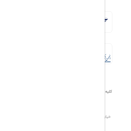
کلیه حقوق این سایت محفوظ و متعلق به
هیلداسیر
می‌باشد
۰۲۱۷۷۶۵۵۹۶۰
info@hildaseir.ir
خیابان شریعتی ، خیابان ملک ، مقابل خیابان ترکمنستان ،
پلاک ۱۸ ، طبقه اول ، واحد ۱
تاریخ مورد نظر خود را وارد کنید