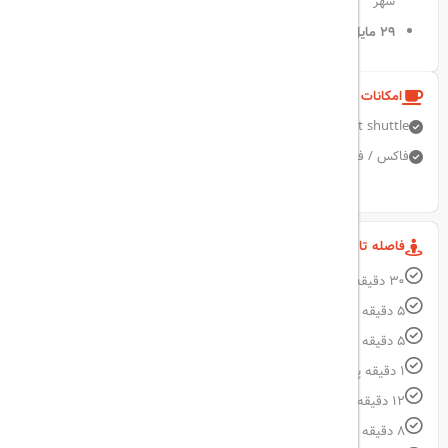
شهر
۲۹ مایل
تا
فرودگاه استانبول
امکانات و خدمات هتل
Airport shuttle
BAR
مرکز تناسب اندام
دربان
صندوق امانات
فاکس / فتوکپی
نمایش همه امکانات
فاصله تا مکان های مهم
30 دقیقه با خودرو فاصله تا فرودگاه Istanbul Airport
5 دقیقه پیاده فاصله تا Bomontiada
5 دقیقه پیاده فاصله تا مترو Osmanbey
1 دقیقه پیاده فاصله تا Sutis Café
12 دقیقه پیاده فاصله تا میدان Taksim
8 دقیقه پیاده فاصله تا City's Nisantasi