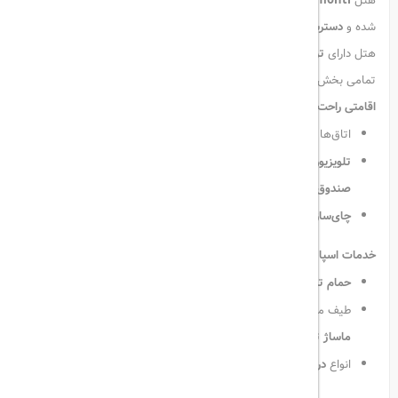
هتل
Mercure Istanbul Bomonti
در منطقه
بومونتی استانبول
واقع
شده و
دسترسی عالی
به مراکز خرید، جاذبه‌های فرهنگی و درمانی دارد. این
هتل دارای
تراس با چشم‌انداز زیبای شهر
بوده و اینترنت
وای‌فای رایگان
در
تمامی بخش‌های هتل در دسترس مهمانان است.
اقامتی راحت با امکانات مدرن:
اتاق‌ها و سوئیت‌های هتل دارای
سیستم تهویه مطبوع و عایق صدا
تلویزیون صفحه‌تخت با کانال‌های ماهواره‌ای، مینی‌بار، میز کار و
صندوق امانات
چای‌ساز و قهوه‌ساز
همراه با
آب معدنی رایگان
به صورت روزانه
خدمات اسپا و مرکز سلامتی:
حمام ترکی و ماساژ کف صابون
طیف متنوعی از خدمات ماساژ شامل
آروماتراپی، ماساژ سوئدی،
ماساژ تایلندی و بالیایی
انواع
درمان‌های پوستی و مراقبت از بدن