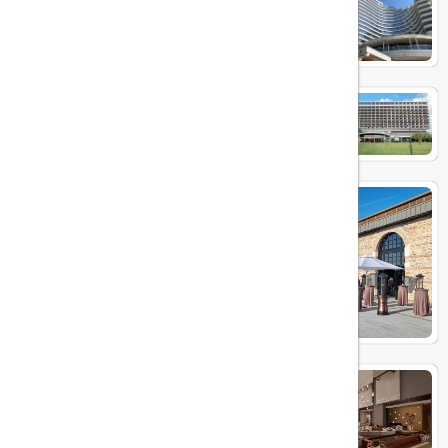
Conrad Hotel Bosphorus
Hilton İstanbul Bosphorus
Rixos Tersane Istanbul Hotel
JW Marriott Hotel Istanbul
Marmara Sea