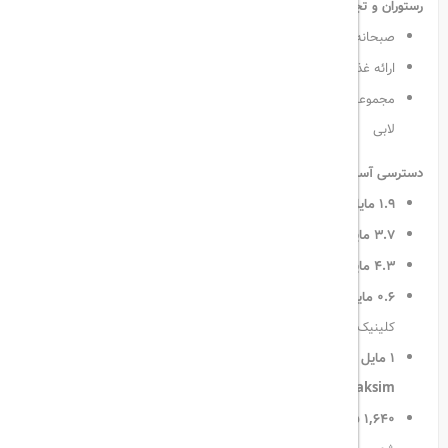
رستوران و تجربه‌ای لذیذ از غذا و نوشیدنی:
صبحانه‌ای لذیذ همراه با
چشم‌انداز شهر
ارائه غذاهای متنوع از
مطبخ بین‌المللی
در رستوران à la carte
مجموعه‌ای غنی از
نوشیدنی‌های گرم، سرد، ویسکی و براندی
در بخش
لابی
دسترسی آسان به مراکز مهم:
۱.۹ مایل
تا مرکز خرید
Trump
۳.۷ مایل
تا مرکز خرید
Zorlu
۴.۳ مایل
تا مرکز خرید
Kanyon
۰.۶ مایل
تا
منطقه نیشانتاشی
، معروف به مراکز خرید لوکس و
کلینیک‌های زیبایی
۱ مایل
تا بیمارستان
آمریکن
و
۱.۳ مایل
تا بیمارستان
Acibadem
Taksim
۱,۶۴۰ فوت
تا ایستگاه متروی
عثمان‌بی
با دسترسی آسان به سایر نقاط