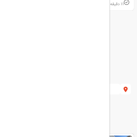
11 دقیقه پیاده فاصله تا بیمارستان Memorial Sisli Hospital
 Şişli/İstanbul, Turkey
هتل های مرتبط