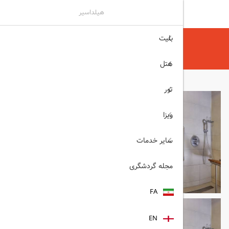
هیلداسیر
بلیت
هیلداسیر
هتل
هتل های ازمیر
Ramada Plaza ازمیر
هتل
تور
ویزا
سایر خدمات
مجله گردشگری
FA
EN