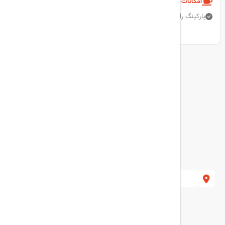
امکانات و خدمات هتل
پارکینگ رایگان
اینترنت بی سیم رایگان
رستوران
نمایش همه امکانات