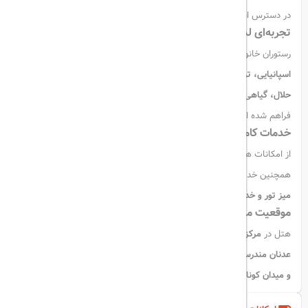
در دسترس است.
تجربه‌ای لذت‌بخش از غذا
رستوران خانوادگی هتل با فضایی مدرن یا سنتی، غذاهایی متنوع از
آشپزی
اسپانیایی، ترکی و بین‌المللی
ارائه می‌دهد. منوی غذا شامل گزینه‌های
حلال، گیاهی، وگان و بدون گلوتن
است و محیطی رمانتیک برای صرف شام
فراهم شده است.
خدمات کامل برای رفاه مهمانان
از امکانات هتل می‌توان به
سالن ورزشی، بار، لابی و فضای کاری
اشاره کرد.
همچنین خدماتی مانند
ترانسفر فرودگاهی (با هزینه)، پذیرش ۲۴ ساعته،
میز تور و خدمات دربانی
نیز ارائه می‌شود.
موقعیت ممتاز در مرکز شهر
هتل در
مرکز شهر ازمیر
واقع شده و تنها
۹.۳ کیلومتر با فرودگاه بین‌المللی
عدنان مندرس
فاصله دارد. از جاذبه‌های نزدیک می‌توان به
برج ساعت ازمیر
و میدان کوناک
اشاره کرد که تنها ۲ کیلومتر با هتل فاصله دارند.