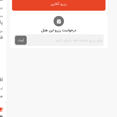
رزرو آنلاین
هت
مج
پا
درخواست رزرو این هتل
مهم
فا
ثبت
اق
ام
هن