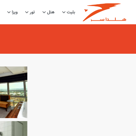
بلیت
هتل
تور
ویزا