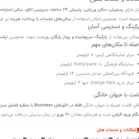
ل دارای
رستوران، سالن ورزشی، پذیرش ۲۴ ساعته، سرویس اتاق، سالن استراحت مشترک، خدمات انبار چمدان
موعه است. همچنین امکان استفاده از
سالن‌های جلسات با پرداخت هزینه
نیز فر
رکینگ و دسترسی آسان
انان می‌توانند از
پارکینگ سرپوشیده و روباز رایگان
بهره‌مند شوند. همچنین
ترانس
صله تا مکان‌های مهم
مرکز نمایشگاهی ازمیر: ۷ کیلومتر
نمایشگاه فرهنگی Kültürpark: ۱۰ کیلومتر
فرودگاه بین‌المللی عدنان مندرس: ۱۴ کیلومتر
مرکز خرید Istinye Park: تنها ۴ کیلومتر
امت با حیوان خانگی
کان اقامت همراه با حیوان خانگی
فقط در اتاق‌های Business با منظره فضای سبز (در طبقه اول)
گام ورود الزامی
است و هزینه‌ای معادل
۲۰ یورو
در زمان پذیرش دریافت می‌شود.
امکانات و خدمات هتل