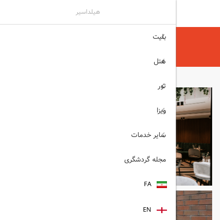
هیلداسیر
بلیت
هیلداسیر
هتل
هتل های ازمیر
Emens ازمیر
هتل
تور
ویزا
سایر خدمات
مجله گردشگری
FA
EN