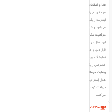
غذا و امکانات تفریحی
مهمانان می‌توانند از رستوران سنتی و بار هتل لذت ببرند. همچنین هتل از
اینترنت رایگان در سراسر ملک برخوردار است. صبحانه به صورت بوفه سرو
می‌شود و خدمات اتاق نیز در دسترس است.
موقعیت مکانی مناسب
این هتل در فاصله ۱۴ کیلومتری از فرودگاه بین‌المللی عدنان مندرس ازمیر
قرار دارد و جاذبه‌هایی مانند برج ساعت ازمیر (۱۵ دقیقه پیاده‌روی) و
نمایشگاه بین‌المللی ازمیر (۷۰۰ متر) در نزدیکی آن قرار دارند. پارکینگ
خصوصی رایگان در محل موجود است.
رضایت مهمانان
هتل اِمنز ازمیر برای صبحانه، خدمات کارکنان و تمیزی اتاق‌ها امتیاز بالایی
دریافت کرده است. این هتل اقامتی دلپذیر برای تمامی مهمانان فراهم
می‌کند.
امکانات و خدمات هتل