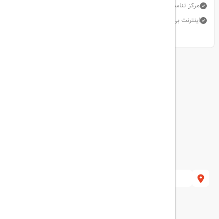
مرکز تناسب اندام
پارکینگ رایگان
اتاق خانواده
اینترنت بی سیم رایگان
رستوران
استخر سرپوشیده
نمایش همه امکانات