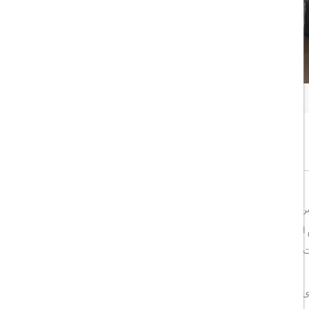
همه تصاویر
اشتراک گذاری:
خوب
8/10
کز نمایشگاه بین‌المللی ازمیر.
 اختصاصی با لوازم بهداشتی رایگان و وای‌فای رایگان.
ستراحت مشترک، پذیرش ۲۴ ساعته، خدمات اتاق، پارکینگ خصوصی رایگان، سونا، حمام ترکی و خدمات ماساژ با