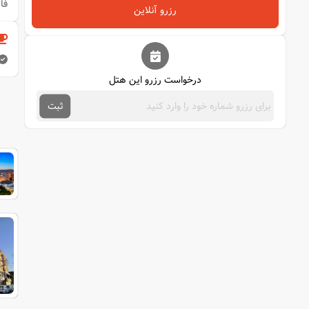
فا
رزرو آنلاین
درخواست رزرو این هتل
ثبت