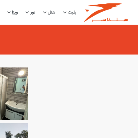
بلیت
هتل
تور
ویزا