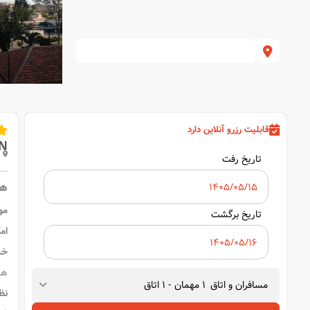
قابلیت رزرو آنلاین دارد
AN
تاریخ رفت
هتل 
مو
تاریخ برگشت
امک
خد
هز
مسافران و اتاق
1
مهمان
-
1
اتاق
نظ