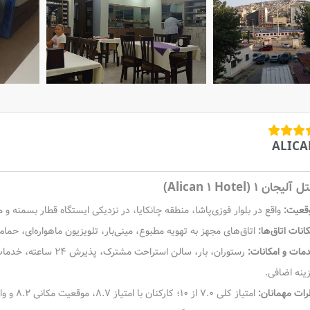
ALIC
آلیجان ۱ (Alican 1 Hotel)
قعیت:
واقع در بلوار فوزی‌پاشا، منطقه چانکایا، در نزدیکی ایستگاه قطار بسمنه و مر
انات اتاق‌ها:
اتاق‌های مجهز به تهویه مطبوع، مینی‌بار، تلویزیون ماهواره‌ای، حمام
مات و امکانات:
رستوران، بار، سالن ا
ینه اضافی.
رات مهمانان:
امتیاز کلی ۷.۰ از ۱۰؛ کارکنان با امتیاز ۸.۷، موقعیت مکانی ۸.۲ و وای‌فای رایگان ۹.۰.