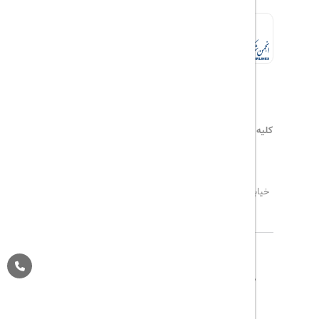
کلیه حقوق این سایت محفوظ و متعلق به
هیلداسیر
می‌باشد
۰۲۱۷۷۶۵۵۹۶۰
info@hildaseir.ir
خیابان شریعتی ، خیابان ملک ، مقابل خیابان ترکمنستان ،
پلاک ۱۸ ، طبقه اول ، واحد ۱
تاریخ مورد نظر خود را وارد کنید
تاریخ مورد نظر خود را وارد کنید
کلاس کابین
درباره ما
تماس با ما
مجله گردشگری
تاریخ رفت
اتاق اول
پیگیری خرید
قوانین و مقررات
Pargan System
Designed By :
بزرگسال
1
(12 سال به بالا)