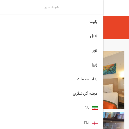
هیلداسیر
بلیت
هیلداسیر
هتل
هتل های آنکارا
MIDAS آنکارا
هتل
تور
ویزا
سایر خدمات
مجله گردشگری
FA
EN