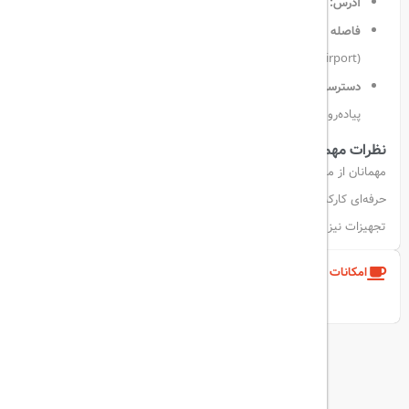
آدرس:
خیابان Tunus شماره ۲۰، منطقه Kavaklıdere، آنکارا، ترکیه
فاصله تا فرودگاه:
حدود ۲۷ کیلومتر تا فرودگاه بین‌المللی اسن‌بوغا
(Esenboğa Airport)
دسترسی به حمل و نقل عمومی:
ایستگاه مترو کیزیلای در فاصله
پیاده‌روی قرار دارد
نظرات مهمانان
مهمانان از موقعیت مکانی مرکزی، تمیزی اتاق‌ها، کیفیت صبحانه و برخورد
حرفه‌ای کارکنان رضایت داشته‌اند. برخی نظرات به نیاز به به‌روزرسانی
تجهیزات نیز اشاره داشته‌اند.
امکانات و خدمات هتل
نمایش همه امکانات