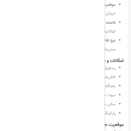
موقعیت مکانی:
واقع در خیابان تونوس (Tunus Caddesi)، در نزدیکی
خیابان پررفت‌وآمد تونالی حلمی و سفارت‌خانه‌های متعدد
فاصله تا مراکز مهم:
دسترسی آسان به میدان کیزیلای، مسجد
کوکاتپه، مراکز خرید و جاذبه‌های فرهنگی
نوع اقامت:
اتاق‌های استاندارد و لوکس با طراحی مدرن، تهویه مطبوع،
مینی‌بار، تلویزیون صفحه‌تخت، اینترنت رایگان و میز کار
امکانات و خدمات
رستوران با منوی متنوع غذاهای ترکی و بین‌المللی
کافی‌شاپ با فضای دلنشین داخلی و بیرونی
باشگاه ورزشی با تجهیزات کامل
سونا، جکوزی و خدمات ماساژ برای آرامش مهمانان
سالن جلسات و مرکز تجاری برای مسافران کاری
پارکینگ رایگان و پذیرش ۲۴ ساعته
موقعیت جغرافیایی