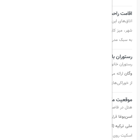
اقامت راحت با امکانات کامل
اتاق‌های این هتل مجهز به سیستم تهویه مطبوع، حمام اختصاصی، منظره
شهر، میز کار، مینی‌بار و تلویزیون صفحه‌تخت هستند. طراحی داخلی اتاق‌ها
به سبک مدرن انجام شده تا نهایت آسایش برای مهمانان فراهم شود.
رستوران با منوی متنوع
رستوران خانوادگی هتل انواع غذاهای ترکی را با گزینه‌های
حلال، گیاهی و
وگان
ارائه می‌دهد. صبحانه شامل شیرینی‌های تازه، غذاهای محلی و تنوعی
از خوراکی‌های خوش‌طعم است.
موقعیت مکانی عالی
هتل در فاصله ۲۰ مایلی (حدود ۳۲ کیلومتری) از فرودگاه بین‌المللی
اسن‌بوغا
قرار دارد. جاذبه‌هایی مانند
آنیـت‌کابیر (آرامگاه آتاتورک)
و
مجلس
ملی ترکیه (TBMM)
نیز تنها ۵ کیلومتر از هتل فاصله دارند. یک پیست
اسکیت روی یخ نیز در نزدیکی محل اقامت وجود دارد.