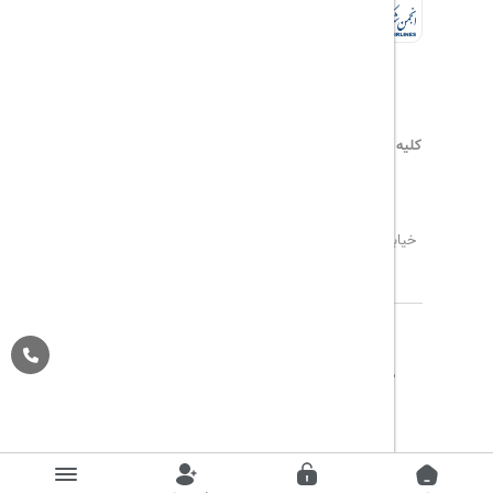
کلیه حقوق این سایت محفوظ و متعلق به
هیلداسیر
می‌باشد
۰۲۱۷۷۶۵۵۹۶۰
info@hildaseir.ir
خیابان شریعتی ، خیابان ملک ، مقابل خیابان ترکمنستان ،
پلاک ۱۸ ، طبقه اول ، واحد ۱
تاریخ مورد نظر خود را وارد کنید
تاریخ مورد نظر خود را وارد کنید
کلاس کابین
درباره ما
تماس با ما
مجله گردشگری
تاریخ رفت
اتاق اول
پیگیری خرید
قوانین و مقررات
Pargan System
Designed By :
بزرگسال
1
(12 سال به بالا)
تاریخ برگشت
کودک
0
(تا 12 سال)