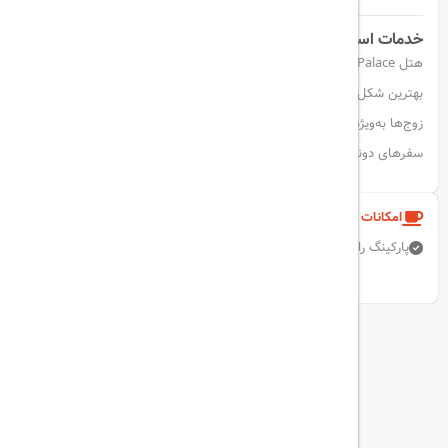
خدمات استثنایی
هتل Meyra Palace با کارکنان حرفه‌ای و خدمات سطح بالا، از مهمانان به
بهترین شکل پذیرایی می‌کند و اقامتی به‌یادماندنی را برایشان رقم می‌زند.
زوج‌ها به‌ویژه از موقعیت مکانی این هتل استقبال کرده‌اند – امتیاز ۹.۰ برای
سفرهای دونفره.
امکانات و خدمات هتل
پارکینگ رایگان
اتاق خانواده
اینترنت بی سیم رایگان
رستوران
نمایش همه امکانات