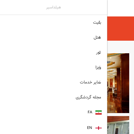
هیلداسیر
بلیت
هیلداسیر
هتل
هتل های آنکارا
MEYAR PALACE آنکارا
هتل
تور
ویزا
سایر خدمات
مجله گردشگری
FA
EN