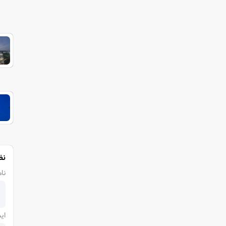
نظ
نام
ای