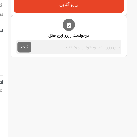
رزرو آنلاین
تخ
ام
درخواست رزرو این هتل
ثبت
ات
ات