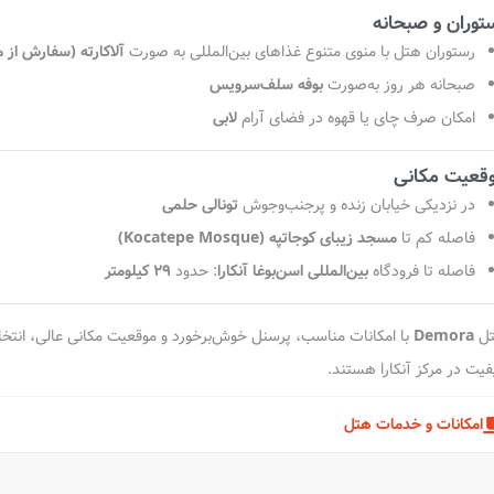
توران و صبحانه
رستوران هتل با منوی متنوع غذاهای بین‌المللی به صورت
آلاکارته (سفارش از م
صبحانه هر روز به‌صورت
بوفه سلف‌سرویس
امکان صرف چای یا قهوه در فضای آرام
لابی
قعیت مکانی
در نزدیکی خیابان زنده و پرجنب‌وجوش
تونالی حلمی
فاصله کم تا
مسجد زیبای کوجاتپه (Kocatepe Mosque)
فاصله تا فرودگاه
بین‌المللی اسن‌بوغا آنکارا
: حدود
۲۹ کیلومتر
ل
Demora
با امکانات مناسب، پرسنل خوش‌برخورد و موقعیت مکانی عالی، انتخابی 
فیت در مرکز آنکارا هستند.
امکانات و خدمات هتل