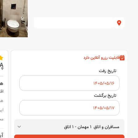
قابلیت رزرو آنلاین دارد
A
تاریخ رفت
هت
اق
تاریخ برگشت
هت
این هتل ت
مح
مسافران و اتاق
1
مهمان
-
1
اتاق
آیا