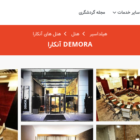
سایر خدمات
مجله گردشگری
هیلداسیر
هتل
هتل های آنکارا
DEMORA آنکارا