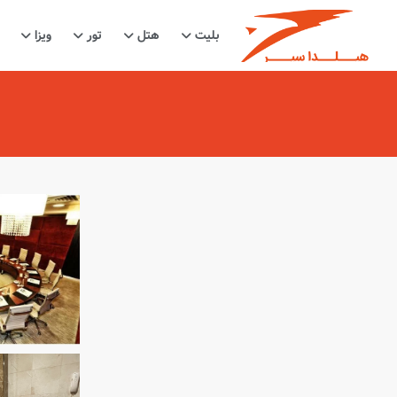
بلیت
هتل
تور
ویزا